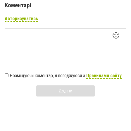
Коментарі
Авторизуватись
🙂
Розміщуючи коментар, я погоджуюся з
Правилами сайту
Додати