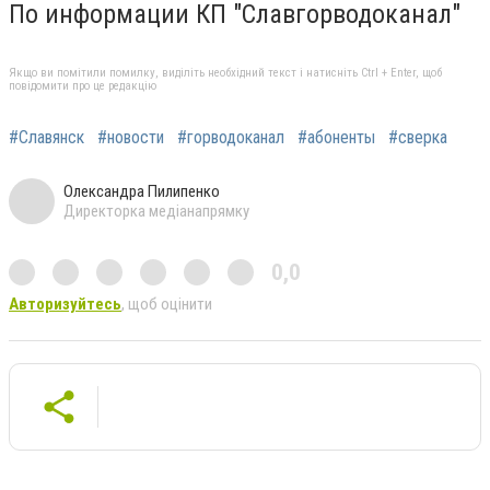
По информации КП "Славгорводоканал"
Якщо ви помітили помилку, виділіть необхідний текст і натисніть Ctrl + Enter, щоб
повідомити про це редакцію
#Славянск
#новости
#горводоканал
#абоненты
#сверка
Олександра Пилипенко
Директорка медіанапрямку
0,0
Авторизуйтесь
, щоб оцінити