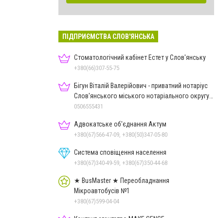
ПІДПРИЄМСТВА СЛОВ'ЯНСЬКА
Стоматологічний кабінет Естет у Слов'янську
+380(66)307-55-75
Бігун Віталій Валерійович - приватний нотаріус
Слов'янського міського нотаріального округу
Дон.обл.
0506555431
Адвокатське об'єднання Актум
+380(67)566-47-09, +380(50)347-05-80
Система сповіщення населення
+380(67)340-49-59, +380(67)350-44-68
★ BusMaster ★ Переобладнання
Мікроавтобусів №1
+380(67)599-04-04