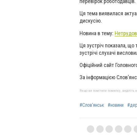
перевірок роботодавців.
Ця тема виявилася актуа
дискусію.
Новина в тему:
Нетрудов
Ця зустріч показала, що 
зустрічі слухачі вислов
Офіційний сайт Головног
За інформацією Слов’янс
Якщо ви помітили помилку, виділіть нео
#Слов‘янськ
#новини
#де