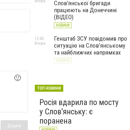
Вчора
Слов'янської бригади
працюють на Донеччині
(ВІДЕО)
НОВИНИ
Генштаб ЗСУ повідомив про
12:00
Вчора
ситуацію на Слов’янському
та найближчих напрямках
НОВИНИ
Слов’янськ обстріляли 13
11:18
🙂
Вчора
разів за добу. Хроніка
великої війни: 7 серпня
ТОП НОВИНИ
НОВИНИ
Росія вдарила по мосту
у Слов'янську: є
поранена
Додати
НОВИНИ