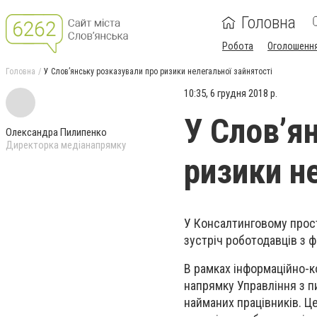
Головна
Робота
Оголошенн
Головна
У Слов’янську розказували про ризики нелегальної зайнятості
10:35, 6 грудня 2018 р.
У Слов’я
Олександра Пилипенко
Директорка медіанапрямку
ризики н
У Консалтинговому прост
зустріч роботодавців з 
В рамках інформаційно-к
напрямку Управління з пи
найманих працівників. Ц