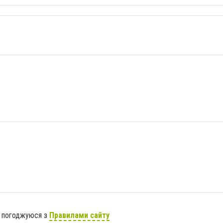
я погоджуюся з
Правилами сайту