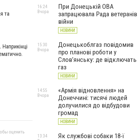
При Донецькій ОВА
16:24
Вчора
запрацювала Рада ветеранів
я та
війни
НОВИНИ
Донецькоблгаз повідомив
15:30
. Наприкінці
Вчора
про планові роботи у
тематично.
Слов’янську: де відключать
газ
НОВИНИ
«Армія відновлення» на
14:55
Вчора
Донеччині: тисячі людей
долучилися до відбудови
громад
НОВИНИ
тобы оценить
Як службові собаки 18-ї
13:34