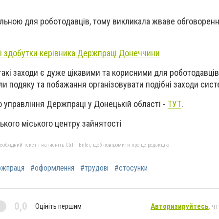
льною для роботодавців, тому викликала жваве обговоренн
і здобутки керівника Держпраці Донеччини
такі заходи є дуже цікавими та корисними для роботодавців
или подяку та побажання організовувати подібні заходи сис
о управління Держпраці у Донецькій області -
ТУТ
.
ького міського центру зайнятості
бхідний текст і натисніть Ctrl + Enter, щоб повідомити про це редакцію
ржпраця
#оформлення
#трудові
#стосунки
0,0
Оцініть першим
Авторизируйтесь
, ч