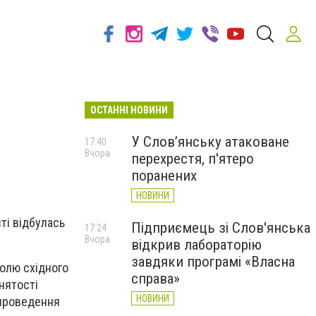
ОСТАННІ НОВИНИ
У Слов’янську атаковане
17:40
Вчора
перехрестя, п'ятеро
поранених
НОВИНИ
ті відбулась
Підприємець зі Слов'янська
17:24
Вчора
відкрив лабораторію
завдяки програмі «Власна
ролю східного
справа»
нятості
НОВИНИ
 проведення