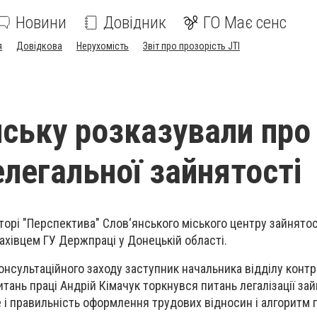
Новини
Довідник
ГО Має сенс
я
Довідкова
Нерухомість
Звіт про прозорість JTI
нську розказували про
елегальної зайнятості
орі "Перспектива" Слов‘янського міського центру зайнятос
фахівцем ГУ Держпраці у Донецькій області.
онсультаційного заходу з
аступник начальника відділу конт
тань праці Андрій Кімачук торкнувся питань легалізації зай
е і правильність оформлення трудових відносин і алгоритм