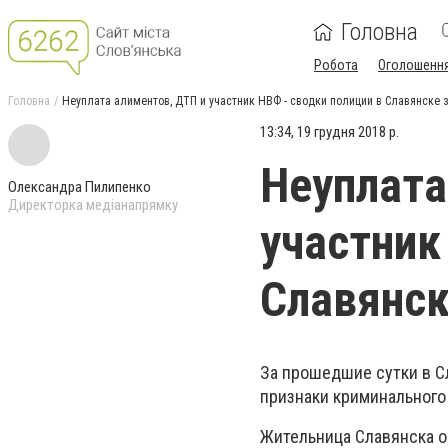
Головна
Робота
Оголошенн
Головна
Неуплата алиментов, ДТП и участник НВФ - сводки полиции в Славянске з
13:34, 19 грудня 2018 р.
Неуплата
Олександра Пилипенко
Директорка медіанапрямку
участник
Славянск
За прошедшие сутки в С
признаки криминальног
Жительница Славянска о