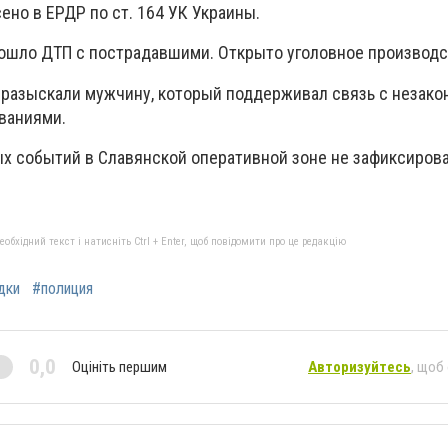
ено в ЕРДР по ст. 164 УК Украины.
ошло ДТП с пострадавшими. Открыто уголовное производ
разыскали мужчину, который поддерживал связь с незак
ваниями.
х событий в Славянской оперативной зоне не зафиксирова
бхідний текст і натисніть Ctrl + Enter, щоб повідомити про це редакцію
дки
#полиция
0,0
Оцініть першим
Авторизуйтесь
, щоб