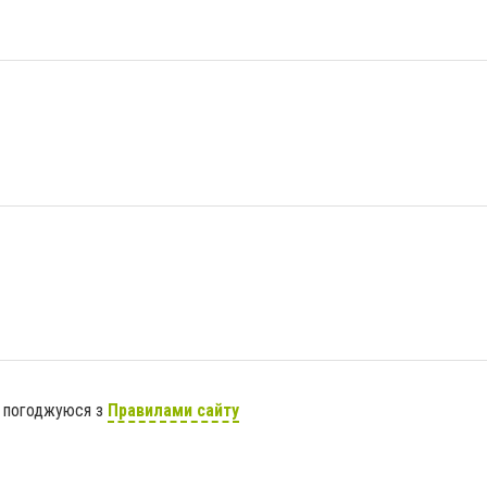
я погоджуюся з
Правилами сайту