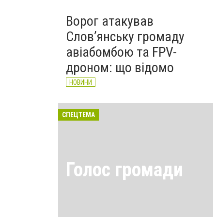
Ворог атакував
Слов’янську громаду
авіабомбою та FPV-
дроном: що відомо
НОВИНИ
СПЕЦТЕМА
Голос громади