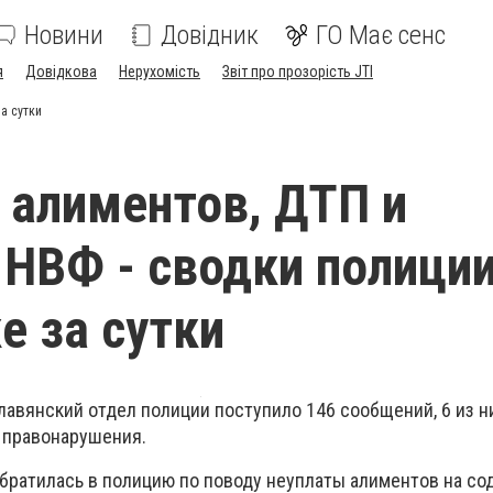
Новини
Довідник
ГО Має сенс
я
Довідкова
Нерухомість
Звіт про прозорість JTI
а сутки
 алиментов, ДТП и
 НВФ - сводки полиции
е за сутки
лавянский отдел полиции поступило 146 сообщений, 6 из н
о правонарушения.
братилась в полицию по поводу неуплаты алиментов на с