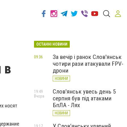
ОСТАННІ НОВИНИ
За вечір і ранок Слов'янськ
09:36
чотири рази атакували FPV-
 в
дрони
НОВИНИ
Слов'янськ увесь день 5
19:49
Вчора
серпня був під атаками
БпЛА - Лях
их носят
НОВИНИ
одержание
У Слов’янську ударний
19:17