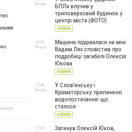
Вчора
БПЛа влучив у
триповерховий будинок у
ство.
центрі міста (ФОТО)
онными
НОВИНИ
Машина підірвалася на міні:
19:00
но.
Вчора
Вадим Лях сповістив про
подробиці загибелі Олексія
Юкова
НОВИНИ
У Слов'янську і
17:40
Вчора
Краматорську припинено
водопостачання: що
сталося
 оцінити
НОВИНИ
Загинув Олексій Юков,
17:09