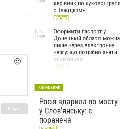
Вчора
керівник пошукової групи
«Плацдарм»
СТАТТІ
Оформити паспорт у
15:43
Вчора
Донецькій області можна
лише через електронну
чергу: що потрібно знати
слов’янцям
🙂
НОВИНИ
Рятувальники доставили
14:43
Вчора
гуманітарну допомогу
ТОП НОВИНИ
жителям села Маяки
Росія вдарила по мосту
НОВИНИ
у Слов'янську: є
Додати
поранена
НОВИНИ