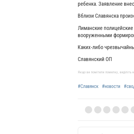
ребенка. Заявление внес
Вблизи Славянска произ
Лиманские полицейские 
вооруженными формиро
Каких-либо чрезвычайны
Славянский ОП
Якщо ви помітили помилку, виділіть нео
#Славянск
#новости
#сво