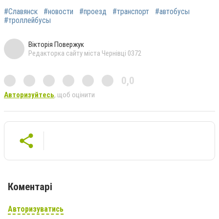
#Славянск
#новости
#проезд
#транспорт
#автобусы
#троллейбусы
Вікторія Повержук
Редакторка сайту міста Чернівці 0372
0,0
Авторизуйтесь
, щоб оцінити
Коментарі
Авторизуватись