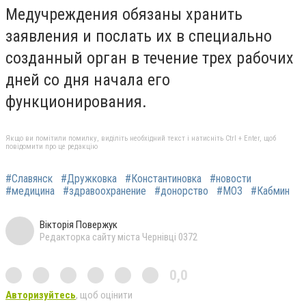
Медучреждения обязаны хранить
заявления и послать их в специально
созданный орган в течение трех рабочих
дней со дня начала его
функционирования.
Якщо ви помітили помилку, виділіть необхідний текст і натисніть Ctrl + Enter, щоб
повідомити про це редакцію
#Славянск
#Дружковка
#Константиновка
#новости
#медицина
#здравоохранение
#донорство
#МОЗ
#Кабмин
Вікторія Повержук
Редакторка сайту міста Чернівці 0372
0,0
Авторизуйтесь
, щоб оцінити