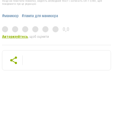
Якщо ви помітили помилку, виділіть необхідний текст і натисніть Ctrl + Enter, щоб
повідомити про це редакцію
#маникюр
#лампа для маникюра
0,0
Авторизуйтесь
, щоб оцінити