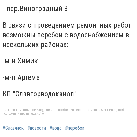
- пер.Виноградный 3
В связи с проведением ремонтных работ
возможны перебои с водоснабжением в
нескольких районах:
-м-н Химик
-м-н Артема
КП "Славгорводоканал"
Якщо ви помітили помилку, виділіть необхідний текст і натисніть Ctrl + Enter, щоб
повідомити про це редакцію
#Славянск
#новости
#вода
#перебои