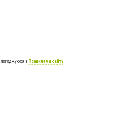
я погоджуюся з
Правилами сайту