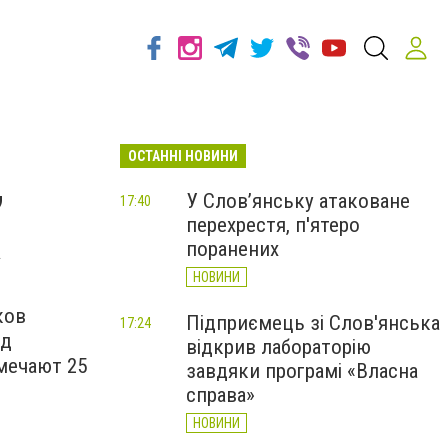
ОСТАННІ НОВИНИ
,
У Слов’янську атаковане
17:40
перехрестя, п'ятеро
а
поранених
НОВИНИ
ков
Підприємець зі Слов'янська
17:24
од
відкрив лабораторію
мечают 25
завдяки програмі «Власна
справа»
НОВИНИ