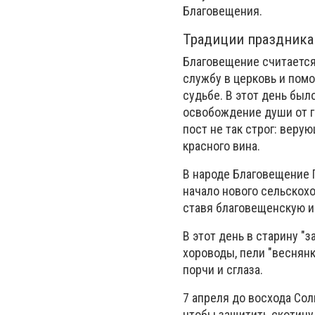
Благовещения.
Традиции праздника
Благовещение считается
службу в церковь и пом
судьбе. В этот день был
освобождение души от г
пост не так строг: веру
красного вина.
В народе Благовещение 
начало нового сельскохо
ставя благовещенскую и
В этот день в старину "
хороводы, пели "веснян
порчи и сглаза.
7 апреля до восхода Сол
чтобы защитить скотину 