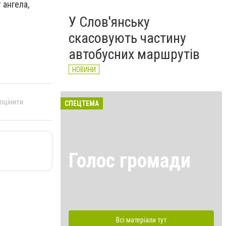
 ангела,
У Слов'янську
скасовують частину
автобусних маршрутів
НОВИНИ
 оцінити
СПЕЦТЕМА
Голос громади
Всі матеріали тут