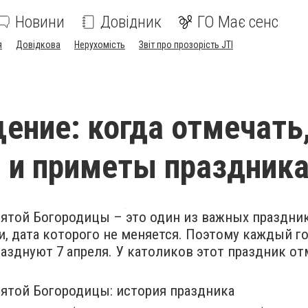
Новини
Довідник
ГО Має сенс
я
Довідкова
Нерухомість
Звіт про прозорість JTI
ение: когда отмечать
 и приметы праздник
ятой Богородицы – это один из важных праздни
, дата которого не меняется. Поэтому каждый г
азднуют 7 апреля. У католиков этот праздник от
ятой Богородицы: история праздника