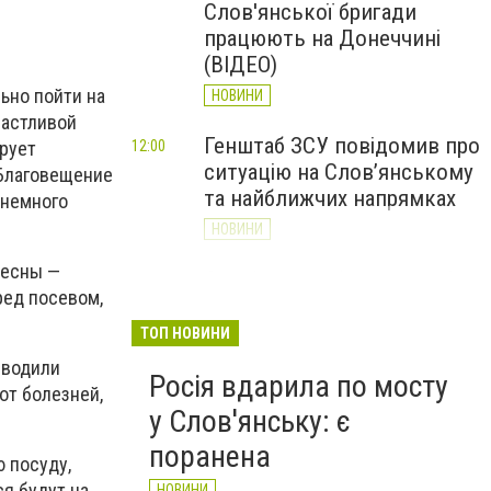
Слов'янської бригади
працюють на Донеччині
(ВІДЕО)
ьно пойти на
НОВИНИ
частливой
Генштаб ЗСУ повідомив про
ирует
12:00
ситуацію на Слов’янському
 Благовещение
та найближчих напрямках
 немного
НОВИНИ
весны —
Слов’янськ обстріляли 13
11:18
ред посевом,
разів за добу. Хроніка
великої війни: 7 серпня
ТОП НОВИНИ
НОВИНИ
, водили
Росія вдарила по мосту
от болезней,
у Слов'янську: є
поранена
ю посуду,
ся будут на
НОВИНИ