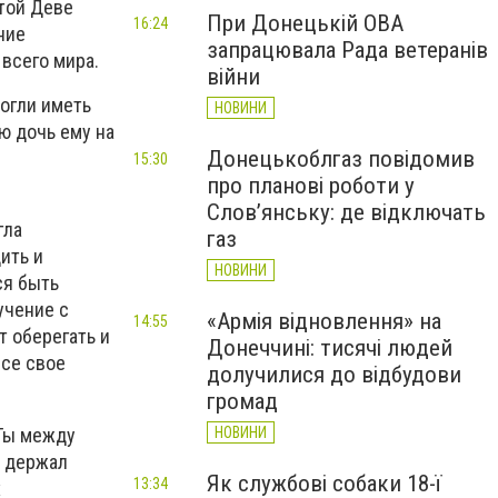
ятой Деве
При Донецькій ОВА
16:24
ние
запрацювала Рада ветеранів
 всего мира.
війни
огли иметь
НОВИНИ
ою дочь ему на
Донецькоблгаз повідомив
15:30
про планові роботи у
Слов’янську: де відключать
гла
газ
ить и
НОВИНИ
ся быть
учение с
«Армія відновлення» на
14:55
 оберегать и
Донеччині: тисячі людей
все свое
долучилися до відбудови
громад
 Ты между
НОВИНИ
л держал
Як службові собаки 18-ї
13:34
х