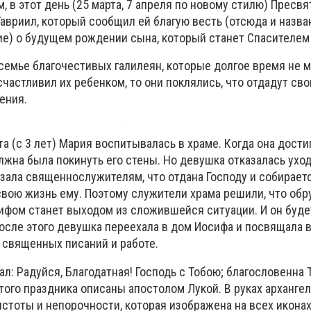
 в этот день (25 марта, 7 апреля по новому стилю) Пресв
авриил, который сообщил ей благую весть (отсюда и назва
ие) о будущем рождении сына, который станет Спасителем
семье благочестивых галилеян, которые долгое время не м
осчастливил их ребенком, то они поклялись, что отдадут св
ения.
та (с 3 лет) Мария воспитывалась в храме. Когда она дости
жна была покинуть его стены. Но девушка отказалась уход
азала священнослужителям, что отдана Господу и собирает
свою жизнь ему. Поэтому служители храма решили, что обр
фом станет выходом из сложившейся ситуации. И он будет
После этого девушка переехала в дом Иосифа и посвящала 
 священных писаний и работе.
зал: Радуйся, Благодатная! Господь с Тобою; благословенна
этого праздника описаны апостолом Лукой. В руках арханге
стоты и непорочности, которая изображена на всех икона