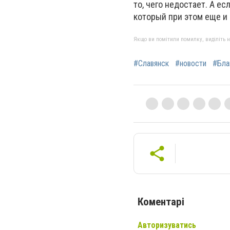
то, чего недостает. А е
который при этом еще и 
Якщо ви помітили помилку, виділіть нео
#Славянск
#новости
#Бла
Коментарі
Авторизуватись