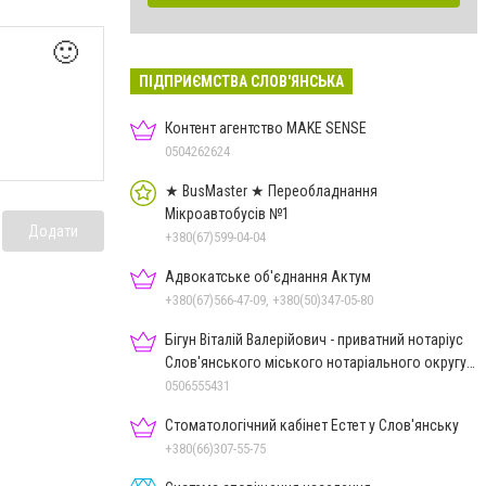
🙂
ПІДПРИЄМСТВА СЛОВ'ЯНСЬКА
Контент агентство MAKE SENSE
0504262624
★ BusMaster ★ Переобладнання
Мікроавтобусів №1
Додати
+380(67)599-04-04
Адвокатське об'єднання Актум
+380(67)566-47-09, +380(50)347-05-80
Бігун Віталій Валерійович - приватний нотаріус
Слов'янського міського нотаріального округу
Дон.обл.
0506555431
Стоматологічний кабінет Естет у Слов'янську
+380(66)307-55-75