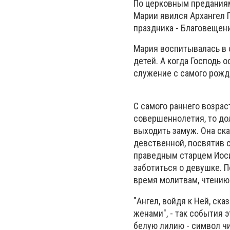
По церковным преданиям,
Марии явился Архангел Г
праздника - Благовещен
Мария воспитывалась в 
детей. А когда Господь 
служение с самого рожд
С самого раннего возрас
совершеннолетия, то дол
выходить замуж. Она ск
девственной, посвятив 
праведным старцем Иоси
заботиться о девушке. 
время молитвам, чтению
"Ангел, войдя к Ней, ска
женами", - так события 
белую лилию - символ чи