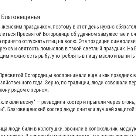
 Благовещенья
 женским праздником, поэтому в этот день нужно обязател
олиться Пресвятой Богородице об удачном замужестве и с
о принято отпускать птиц на волю. Эта традиция символиз
рехов и святость помыслов в такой светлый праздник. На
ющим можно есть рыбу, употреблять в пищу масло и выпить
Пресвятой Богородицы воспринимали еще и как праздник 
зяйственного года. Зерно, по традиции, люди освящали пе
кону рядом с зерном.
закликали весну" — разводили костер и прыгали через огонь
ки". Благовещенский костер люди считали лучшей защитой 
нца люди били в колотушки, звонили в колокольчик, медну
от волков. В народе бытовала примета, что волки держать