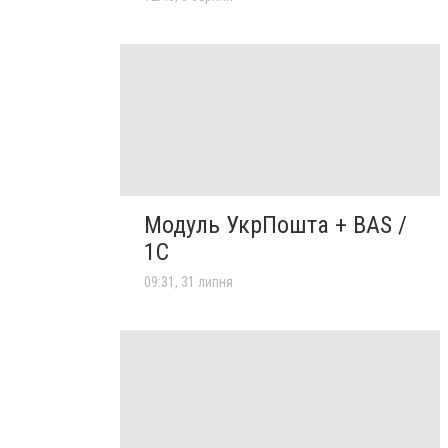
Модуль УкрПошта + BAS /
1C
09:31, 31 липня