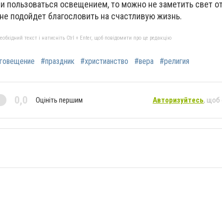
сли пользоваться освещением, то можно не заметить свет от
не подойдет благословить на счастливую жизнь.
бхідний текст і натисніть Ctrl + Enter, щоб повідомити про це редакцію
говещение
#праздник
#христианство
#вера
#религия
0,0
Оцініть першим
Авторизуйтесь
, щоб