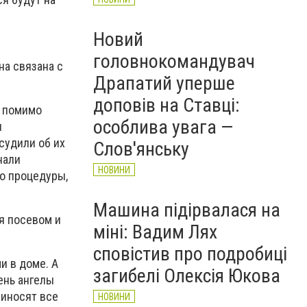
Новий
головнокомандувач
Она связана с
Драпатий уперше
доповів на Ставці:
о помимо
особлива увага —
я
судили об их
Слов'янську
нали
НОВИНИ
то процедуры,
Машина підірвалася на
ся посевом и
міні: Вадим Лях
сповістив про подробиці
и в доме. А
загибелі Олексія Юкова
день ангелы
риносят все
НОВИНИ