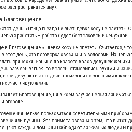
рое распространится звук.
а Благовещение:
 этот день: «Птица гнезда не вьёт, девка косу не плетёт». 
 нельзя работать – работа будет бестолковой и ненужной.
ё в Благовещение «…девка косу не плетёт». Считается, чт
в этот день, эта поговорка связана и с волосами. Их нельз
елать прически. Раньше по красоте волос девушек женихи 
 день расчесываться, то волосы становились сухими и начи
, если девушка в этот день производит с волосами какие-
а несчастливую жизнь.
выпадает Благовещение, ни в коем случае нельзя занимать
 и огороде.
лаговещения нельзя пользоваться осветительными приборам
 свечи или лучины. Эта примета связана с тем, что в этот 
осещают каждый дом. Они наблюдают за жизнью людей и п