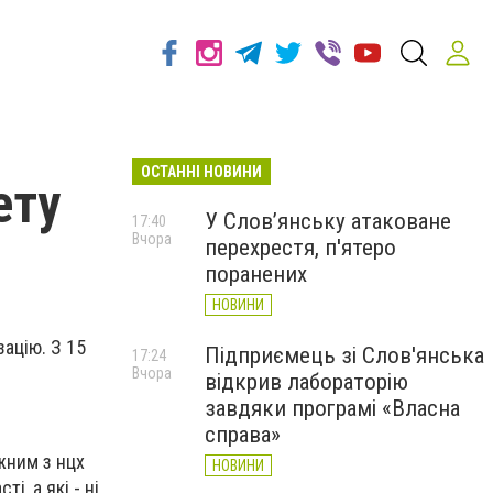
ОСТАННІ НОВИНИ
ету
У Слов’янську атаковане
17:40
Вчора
перехрестя, п'ятеро
поранених
НОВИНИ
зацію. З 15
Підприємець зі Слов'янська
17:24
Вчора
відкрив лабораторію
завдяки програмі «Власна
справа»
ожним з нцх
НОВИНИ
, а які - ні.