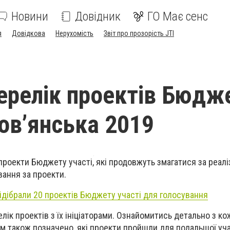
Новини
Довідник
ГО Має сенс
я
Довідкова
Нерухомість
Звіт про прозорість JTI
ерелік проектів Бюдж
лов’янська 2019
проекти Бюджету участі, які продовжуть змагатися за реалі
вання за проекти.
ідібрали 20 проектів Бюджету участі для голосування
елік проектів з їх ініціаторами. Ознайомитись детально з к
ам також позначено, які проекти пройшли для подальшої участі