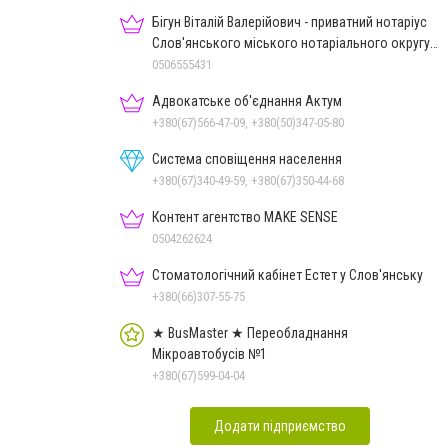
Бігун Віталій Валерійович - приватний нотаріус
Слов'янського міського нотаріального округу
Дон.обл.
0506555431
Адвокатське об'єднання Актум
+380(67)566-47-09, +380(50)347-05-80
Система сповіщення населення
+380(67)340-49-59, +380(67)350-44-68
Контент агентство MAKE SENSE
0504262624
Стоматологічний кабінет Естет у Слов'янську
+380(66)307-55-75
★ BusMaster ★ Переобладнання
Мікроавтобусів №1
+380(67)599-04-04
Додати підприємство