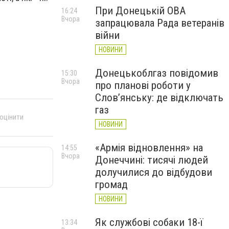
При Донецькій ОВА
16:24
Вчора
запрацювала Рада ветеранів
війни
НОВИНИ
Донецькоблгаз повідомив
15:30
Вчора
про планові роботи у
Слов’янську: де відключать
газ
 оцінити
НОВИНИ
«Армія відновлення» на
14:55
Вчора
Донеччині: тисячі людей
долучилися до відбудови
громад
НОВИНИ
Як службові собаки 18-ї
13:34