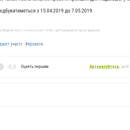
відбуватиметься з 15.04.2019 до 7.05.2019.
бхідний текст і натисніть Ctrl + Enter, щоб повідомити про це редакцію
жет участі
#проекти
0,0
Оцініть першим
Авторизуйтесь
, щоб