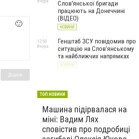
Вчора
Слов'янської бригади
працюють на Донеччині
(ВІДЕО)
🙂
НОВИНИ
Генштаб ЗСУ повідомив про
12:00
Вчора
ситуацію на Слов’янському
та найближчих напрямках
НОВИНИ
Додати
Слов’янськ обстріляли 13
11:18
Вчора
разів за добу. Хроніка
великої війни: 7 серпня
ТОП НОВИНИ
НОВИНИ
Машина підірвалася на
міні: Вадим Лях
сповістив про подробиці