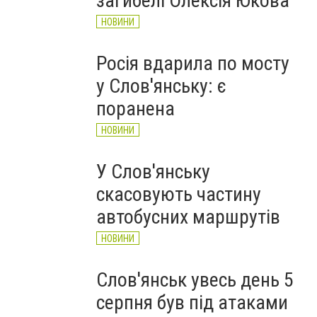
загибелі Олексія Юкова
НОВИНИ
Росія вдарила по мосту
у Слов'янську: є
поранена
НОВИНИ
У Слов'янську
скасовують частину
автобусних маршрутів
НОВИНИ
Слов'янськ увесь день 5
серпня був під атаками