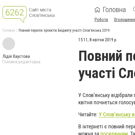
Головна
Робота
Оголошенн
Головна
Повний перелік проектів Бюджету участі Слов’янська 2019
15:11, 8 квітня 2019 р.
Повний п
Лідія Хаустова
Головна редакторка
участі С
У Слов’янську відібрали 
квітня почнеться голосу
Читайте:
У Слов'янську в
В інтернеті є повний пер
можна за
посиланням
. Т