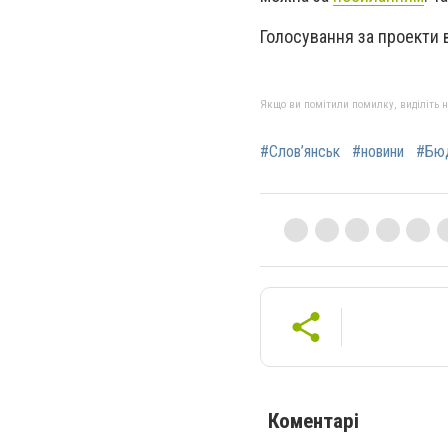
Голосування за проекти 
Якщо ви помітили помилку, виділіть нео
#Слов’янськ
#новини
#Бюд
Коментарі