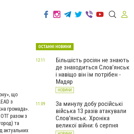
ОСТАННІ НОВИНИ
Більшість росіян не знають
12:11
де знаходиться Слов’янськ
і навіщо він їм потрібен -
Мадяр
НОВИНИ
ону», що
LEAD з
За минулу добу російські
11:09
жна громада».
війська 13 разів атакували
 ОТГ разом з
Слов'янськ. Хроніка
ород) та
великої війни: 6 серпня
д актуальних
НОВИНИ