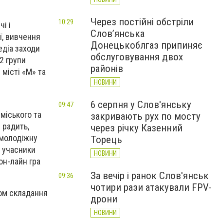
Через постійні обстріли
10:29
і і
Слов’янська
ї, вивчення
Донецькоблгаз припиняє
едіа заходи
обслуговування двох
2 групи
районів
місті «М» та
НОВИНИ
6 серпня у Слов'янську
09:47
 міського та
закривають рух по мосту
 радить,
через річку Казенний
 молодіжну
Торець
и учасники
НОВИНИ
он-лайн гра
За вечір і ранок Слов'янськ
09:36
чотири рази атакували FPV-
дом складання
дрони
НОВИНИ