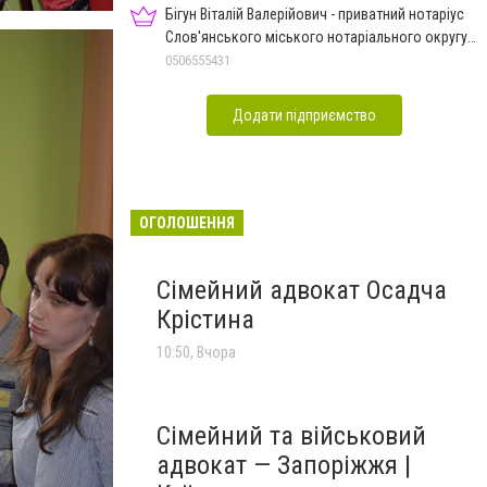
Бігун Віталій Валерійович - приватний нотаріус
Слов'янського міського нотаріального округу
Дон.обл.
0506555431
Додати підприємство
ОГОЛОШЕННЯ
Сімейний адвокат Осадча
Крістина
10:50, Вчора
Сімейний та військовий
адвокат — Запоріжжя |