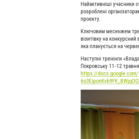
Найактивніші учасники о
розроблені організатор
проекту.
Ключовим месенжем трені
візитівку на конкурсний
яка планується на черве
Наступні тренінги «Влада
Покровську 11-12 травня
https://docs.google.com
6o3EiponKvb9FK_BWjqO