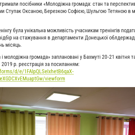
тримали посібники «Молодіжна громада: стан та перспекти
ами Ступак Оксаною, Березкою Софією, Шульгою Тетяною в 
нгу була унікальна можливість учасникам тренінгів подат
 відбір на стажування в департаменти Донецької облдержадм
нь місяць.
 і молодіжна громада» заплановані у Бахмуті 20-21 квітня т
 2019 р. реєстрація за посиланням:
/forms/d/e/1FAIpQLSeIxhetB6qaX-
QeXGDCXvEMuaptGw/viewform