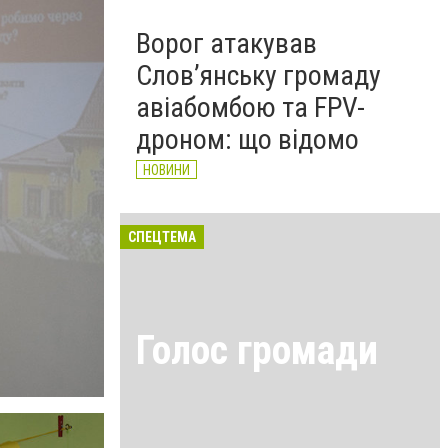
Ворог атакував
Слов’янську громаду
авіабомбою та FPV-
дроном: що відомо
НОВИНИ
СПЕЦТЕМА
Голос громади