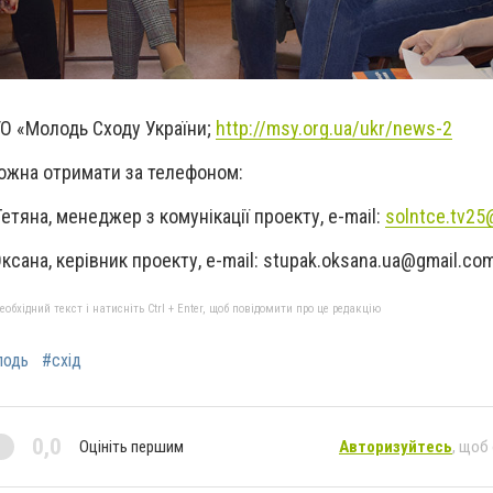
 ГО «Молодь Сходу України;
http://msy.org.ua/ukr/news-2
ожна отримати за телефоном:
тяна, менеджер з комунікації проекту, e-mail:
solntce.tv25
сана, керівник проекту, e-mail:
stupak.oksana.ua@gmail.co
бхідний текст і натисніть Ctrl + Enter, щоб повідомити про це редакцію
лодь
#схід
0,0
Оцініть першим
Авторизуйтесь
, щоб