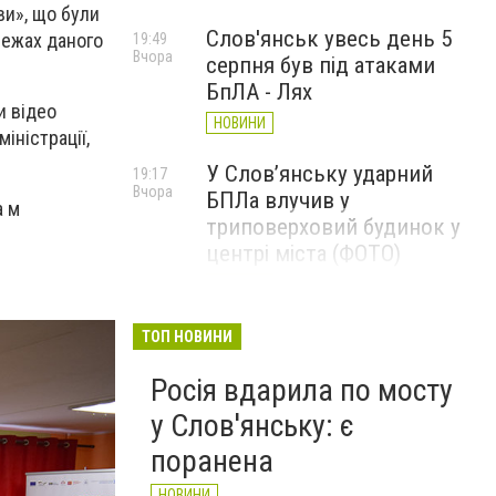
ви», що були
Слов'янськ увесь день 5
межах даного
19:49
Вчора
серпня був під атаками
БпЛА - Лях
и відео
НОВИНИ
іністрації,
У Слов’янську ударний
19:17
Вчора
БПЛа влучив у
а м
триповерховий будинок у
центрі міста (ФОТО)
НОВИНИ
Машина підірвалася на міні:
19:00
ТОП НОВИНИ
Вчора
Вадим Лях сповістив про
Росія вдарила по мосту
подробиці загибелі Олексія
Юкова
у Слов'янську: є
НОВИНИ
поранена
НОВИНИ