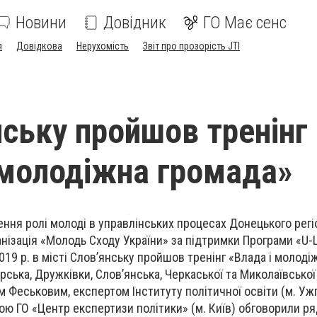
Новини
Довідник
ГО Має сенс
я
Довідкова
Нерухомість
Звіт про прозорість JTI
нську пройшов тренінг
 молодіжна громада»
ння ролі молоді в управлінських процесах Донецького регі
анізація «Молодь Сходу України» за підтримки Програми «U-
19 р. в місті Слов’янську пройшов тренінг «Влада і молоді
ська, Дружківки, Слов’янська, Черкаської та Миколаївської
Феськовим, експертом Інституту політичної освіти (м. Ужг
ою ГО «Центр експертизи політики» (м. Київ) обговорили ря