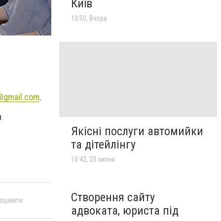
Київ
10:50, Вчора
@gmail.com
.
m
Якісні послуги автомийки
та дітейлінгу
10:42, 23 липня
Створення сайту
 оцінити
адвоката, юриста під