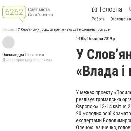
Головна
Робота
Оголошенн
Головна
У Слов’янську пройшов тренінг «Влада і молодіжна громада»
14:05, 16 квітня 2019 р.
У Слов’я
Олександра Пилипенко
Директорка медіанапрямку
«Влада і
У межах проекту «Посиле
реалізує громадська орг
Європою» 13-14 квітня 20
20 молодих осіб Краматор
експертами Володимиром 
Оленою Іванченко, голов