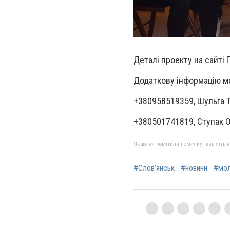
Деталі проекту на сайті
Додаткову інформацію м
+380958519359, Шульга Те
+380501741819, Ступак Ок
Якщо ви помітили помилку, виділіть нео
#Слов’янськ
#новини
#мо