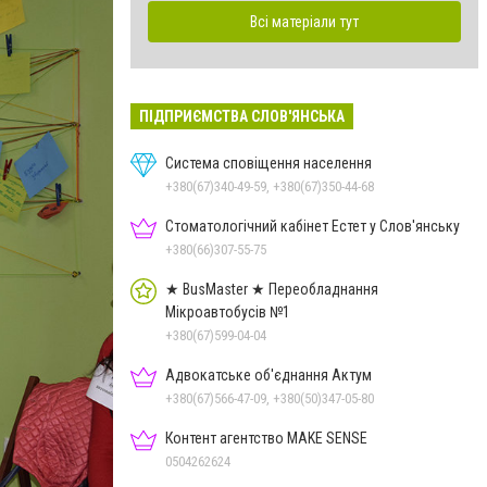
Всі матеріали тут
ПІДПРИЄМСТВА СЛОВ'ЯНСЬКА
Система сповіщення населення
+380(67)340-49-59, +380(67)350-44-68
Стоматологічний кабінет Естет у Слов'янську
+380(66)307-55-75
★ BusMaster ★ Переобладнання
Мікроавтобусів №1
+380(67)599-04-04
Адвокатське об'єднання Актум
+380(67)566-47-09, +380(50)347-05-80
Контент агентство MAKE SENSE
0504262624