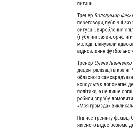
питань.
Тренер
Володимир Фесь
переговори, публічні зах
ситуації, вироблення спіл
(публічні заяви, брифінг
молоді планували адвока
відновлення футбольного
Тренер
Олена Іванченко
децентралізації в країні
обласного самоврядуванн
консультує допомагає де
політики, а не лише орга
робили спробу домовитис
«Моя громада» викликала
Під час тренінгу фахівці
якісного відео резюме д