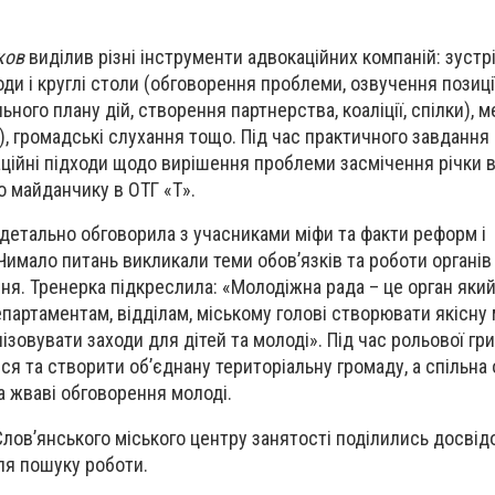
ков
виділив різні інструменти адвокаційних компаній: зустріч
оди і круглі столи (обговорення проблеми, озвучення позиці
ьного плану дій, створення партнерства, коаліції, спілки), м
и), громадські слухання тощо. Під час практичного завдання 
ційні підходи щодо вирішення проблеми засмічення річки в 
 майданчику в ОТГ «Т».
детально обговорила з учасниками міфи та факти реформ і
. Чимало питань викликали теми обов’язків та роботи органів
я. Тренерка підкреслила: «Молодіжна рада – це орган який
партаментам, відділам, міському голові створювати якісну
нізовувати заходи для дітей та молоді». Під час рольової гр
я та створити об’єднану територіальну громаду, а спільна 
 жваві обговорення молоді.
 Слов’янського міського центру занятості поділились досві
ля пошуку роботи.