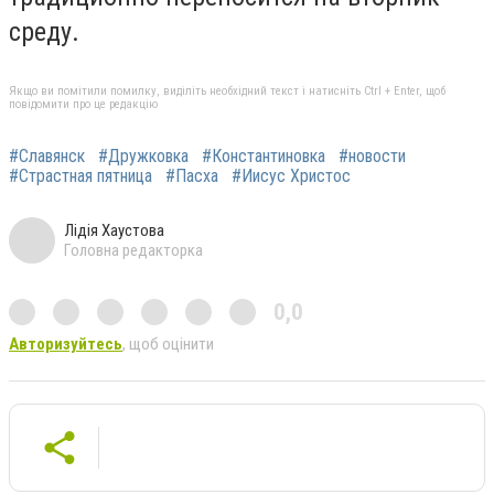
среду.
Якщо ви помітили помилку, виділіть необхідний текст і натисніть Ctrl + Enter, щоб
повідомити про це редакцію
#Славянск
#Дружковка
#Константиновка
#новости
#Страстная пятница
#Пасха
#Иисус Христос
Лідія Хаустова
Головна редакторка
0,0
Авторизуйтесь
, щоб оцінити