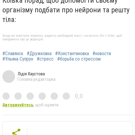
Кілька порад, щоб допомогти своєму
організму подбати про нейрони та решту
тіла:
Якщо ви помітили помилку, виділіть необхідний текст і натисніть Ctrl + Enter, щоб
повідомити про це редакцію
#Славянск
#Дружковка
#Константиновка
#новости
#Ульяна Супрун
#стресс
#борьба со стрессом
Лідія Хаустова
Головна редакторка
0,0
Авторизуйтесь
, щоб оцінити