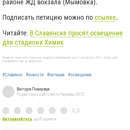
районе ЖД вокзала (Мымовка).
Подписать петицию можно по
ссылке
.
Читайте:
В Славянске просят освещение
для стадиона Химик
Якщо ви помітили помилку, виділіть необхідний текст і натисніть Ctrl + Enter, щоб
повідомити про це редакцію
#Славянск
#новости
#петиции
#освещение
Вікторія Повержук
Редакторка сайту міста Чернівці 0372
0,0
Авторизуйтесь
, щоб оцінити