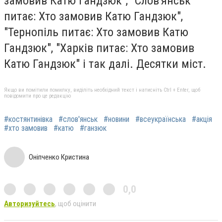
замовив Катю Гандзюк", "Слов'янськ
питає: Хто замовив Катю Гандзюк",
"Тернопіль питає: Хто замовив Катю
Гандзюк", "Харків питає: Хто замовив
Катю Гандзюк" і так далі. Десятки міст.
Якщо ви помітили помилку, виділіть необхідний текст і натисніть Ctrl + Enter, щоб
повідомити про це редакцію
#костянтинівка
#слов'янськ
#новини
#всеукраїнська
#акція
#хто замовив
#катю
#ганзюк
Оніпченко Кристина
0,0
Авторизуйтесь
, щоб оцінити