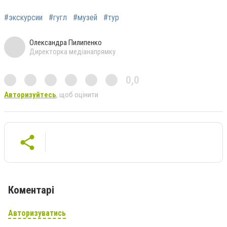
#экскурсии
#гугл
#музей
#тур
Олександра Пилипенко
Директорка медіанапрямку
0,0
Авторизуйтесь
, щоб оцінити
Коментарі
Авторизуватись