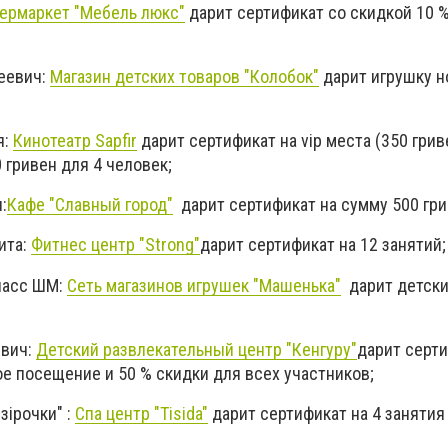
пермаркет "Мебель люкс"
дарит сертификат со скидкой 10 %
сеевич:
Магазин детских товаров "Колобок"
дарит игрушку н
я:
Кинотеатр Sapfir
дарит сертификат на vip места (350 грив
 гривен для 4 человек;
:
Кафе "Славный город"
дарит сертификат на сумму 500 гри
ита:
Фитнес центр "Strong"
дарит сертификат на 12 занятий;
класс ШМ:
Сеть магазинов игрушек "Машенька"
дарит детски
евич:
Детский развлекательный центр
"Кенгуру"
дарит серти
е посещение и 50 % скидки для всех участников;
зірочки" :
Спа центр
"Tisida"
дарит сертификат на 4 занятия