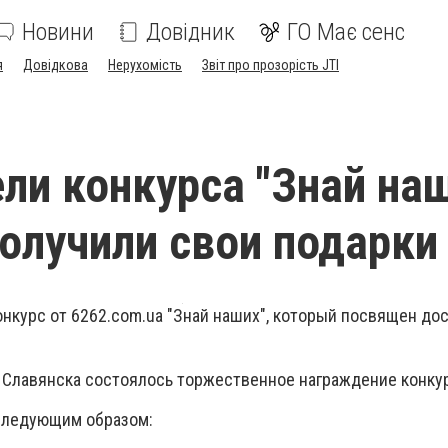
Новини
Довідник
ГО Має сенс
я
Довідкова
Нерухомість
Звіт про прозорість JTI
ли конкурса "Знай на
получили свои подарки
конкурс от 6262.com.ua "Знай наших", который посвящен д
а Славянска состоялось торжественное награждение конку
следующим образом: