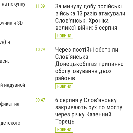
 на покупку
За минулу добу російські
11:09
війська 13 разів атакували
Слов'янськ. Хроніка
очник и 3D
великої війни: 6 серпня
НОВИНИ
ен) и
Через постійні обстріли
10:29
Слов’янська
вен;
Донецькоблгаз припиняє
обслуговування двох
районів
й надувной
НОВИНИ
6 серпня у Слов'янську
09:47
фикат на
закривають рух по мосту
через річку Казенний
Торець
 детского
НОВИНИ