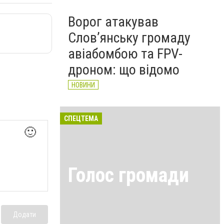
Ворог атакував
Слов’янську громаду
авіабомбою та FPV-
дроном: що відомо
НОВИНИ
СПЕЦТЕМА
🙂
Голос громади
Додати