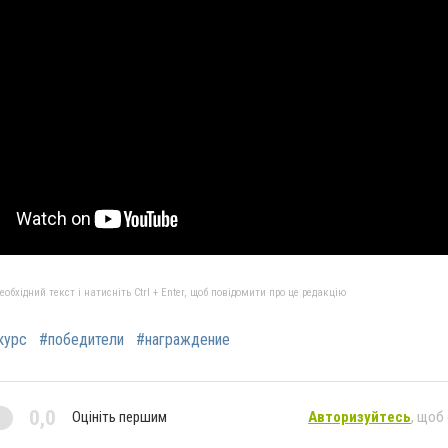
бхідний текст і натисніть Ctrl + Enter, щоб повідомити про це редакцію
курс
#победители
#награждение
0,0
Оцініть першим
Авторизуйтесь
, щоб