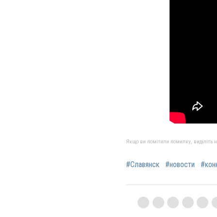
Якщо ви помітили помилку, виділіть нео
#Славянск
#новости
#кон