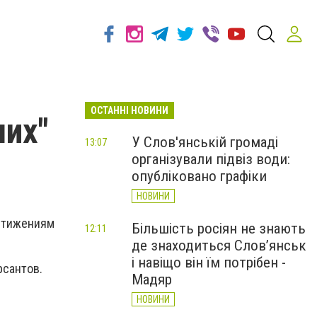
ОСТАННІ НОВИНИ
ших"
У Слов'янській громаді
13:07
організували підвіз води:
опубліковано графіки
НОВИНИ
остижениям
Більшість росіян не знають
12:11
де знаходиться Слов’янськ
і навіщо він їм потрібен -
рсантов.
Мадяр
НОВИНИ