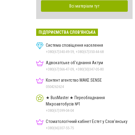
Всі матеріали тут
ПІДПРИЄМСТВА СЛОВ'ЯНСЬКА
Система сповіщення населення
+380(67)340-49-59, +380(67)350-44-68
Адвокатське об'єднання Актум
+380(67)566-47-09, +380(50)347-05-80
Контент агентство MAKE SENSE
0504262624
★ BusMaster ★ Переобладнання
Мікроавтобусів №1
+380(67)599-04-04
Стоматологічний кабінет Естет у Слов'янську
+380(66)307-55-75