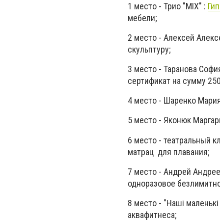
1 место - Трио "МIX" :
Ги
мебели;
2 место - Алексей Алек
скульптуру;
3 место - Таранова Софи
сертификат на сумму 250
4 место - Шаренко Мария
5 место - Яконюк Маргар
6 место - театральный 
матрац для плавания;
7 место - Андрей Андре
одноразовое безлимитно
8 место - "Наші маленькі 
аквафитнеса;