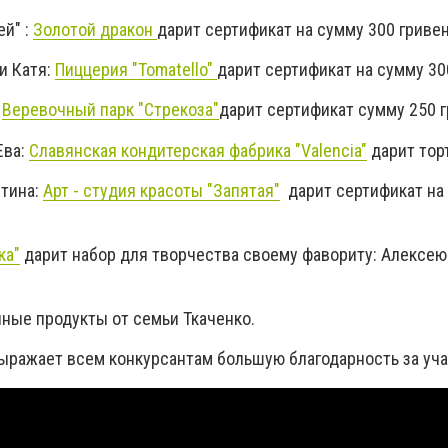
ей" :
Золотой дракон
дарит сертификат на сумму 300 гривен
и Катя:
Пиццерия "Tomatello"
дарит сертификат на сумму 30
:
Веревочный парк "Стрекоза"
дарит сертификат сумму 250 г
Ева:
Славянская кондитерская фабрика "Valencia"
дарит торт
стина:
Арт - студия красоты "Запятая"
дарит сертификат на
ка"
дарит набор для творчества своему фавориту: Алексею
чные продукты от семьи Ткаченко.
выражает всем конкурсантам большую благодарность за уч