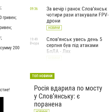
;
За вечір і ранок Слов'янськ
09:36
чотири рази атакували FPV-
0 гривен;
дрони
ривен;
НОВИНИ
;
Слов'янськ увесь день 5
19:49
Вчора
серпня був під атаками
 сумму 200
БпЛА - Лях
НОВИНИ
У Слов’янську ударний
19:17
Вчора
БПЛа влучив у
ТОП НОВИНИ
триповерховий будинок у
Росія вдарила по мосту
центрі міста (ФОТО)
астие!
у Слов'янську: є
НОВИНИ
поранена
НОВИНИ