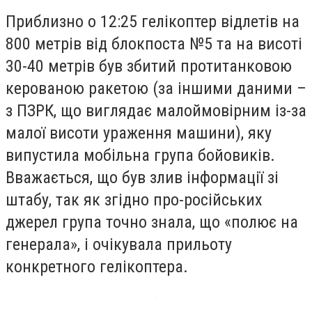
Приблизно о 12:25 гелікоптер відлетів на
800 метрів від блокпоста №5 та на висоті
30-40 метрів був збитий протитанковою
керованою ракетою (за іншими даними –
з ПЗРК, що виглядає малоймовірним із-за
малої висоти ураження машини), яку
випустила мобільна група бойовиків.
Вважається, що був злив інформації зі
штабу, так як згідно про-російських
джерел група точно знала, що «полює на
генерала», і очікувала прильоту
конкретного гелікоптера.