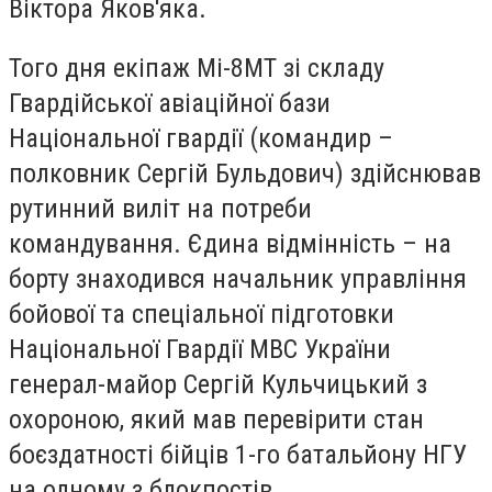
Віктора Яков'яка.
Того дня екіпаж Мі-8МТ зі складу
Гвардійської авіаційної бази
Національної гвардії (командир –
полковник Сергій Бульдович) здійснював
рутинний виліт на потреби
командування. Єдина відмінність – на
борту знаходився начальник управління
бойової та спеціальної підготовки
Національної Гвардії МВС України
генерал-майор Сергій Кульчицький з
охороною, який мав перевірити стан
боєздатності бійців 1-го батальйону НГУ
на одному з блокпостів.