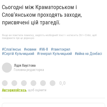
Сьогодні між Краматорськом і
Слов’янськом проходять заходи,
присвячені цій трагедії.
Якщо ви помітили помилку, виділіть необхідний текст і натисніть Ctrl + Enter, щоб
повідомити про це редакцію
#Слов’янськ
#новини
#Мі-8
#гвинтокрил
#Сергій Кульчицький
#генерал Кульчицький
#війна на Донбасі
Лідія Хаустова
Головна редакторка
0,0
Авторизуйтесь
, щоб оцінити