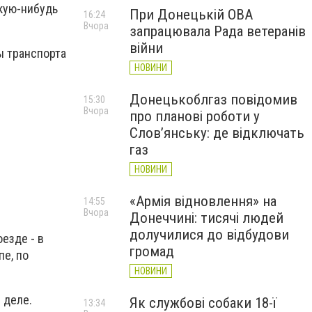
акую-нибудь
При Донецькій ОВА
16:24
Вчора
запрацювала Рада ветеранів
війни
ы транспорта
НОВИНИ
Донецькоблгаз повідомив
15:30
Вчора
про планові роботи у
Слов’янську: де відключать
газ
НОВИНИ
«Армія відновлення» на
14:55
Вчора
Донеччині: тисячі людей
долучилися до відбудови
езде - в
громад
пе, по
НОВИНИ
 деле.
Як службові собаки 18-ї
13:34