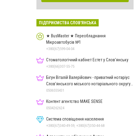
ПІДПРИЄМСТВА СЛОВ'ЯНСЬКА
★ BusMaster ★ Переобладнання
Мікроавтобусів №1
+380(67)599-04-04
Стоматологічний кабінет Естет у Слов'янську
+380(66)307-55-75
Бігун Віталій Валерійович - приватний нотаріус
Слов'янського міського нотаріального округу
Дон.обл.
0506555431
Контент агентство MAKE SENSE
0504262624
Система сповіщення населення
+380(67)340-49-59, +380(67)350-44-68