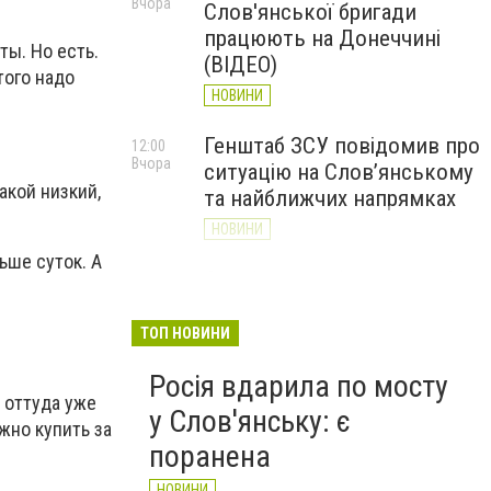
Вчора
Слов'янської бригади
працюють на Донеччині
ты. Но есть.
(ВІДЕО)
того надо
НОВИНИ
Генштаб ЗСУ повідомив про
12:00
Вчора
ситуацію на Слов’янському
акой низкий,
та найближчих напрямках
НОВИНИ
ьше суток. А
Слов’янськ обстріляли 13
11:18
Вчора
разів за добу. Хроніка
великої війни: 7 серпня
ТОП НОВИНИ
НОВИНИ
Росія вдарила по мосту
 оттуда уже
у Слов'янську: є
жно купить за
поранена
НОВИНИ