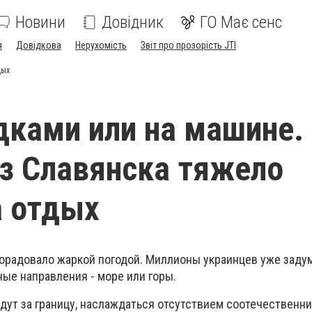
Новини
Довідник
ГО Має сенс
я
Довідкова
Нерухомість
Звіт про прозорість JTI
дых
дками или на машине.
з Славянска тяжело
а отдых
порадовало жаркой погодой. Миллионы украинцев уже заду
ые направления - море или горы.
оедут за границу, наслаждаться отсутствием соотечественни