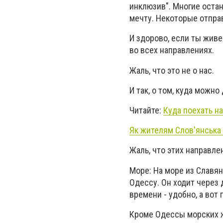
инклюзив". Многие остан
мечту. Некоторые отпра
И здорово, если ты живе
во всех направлениях.
Жаль, что это не о нас.
И так, о том, куда можно
Читайте:
Куда поехать н
Як жителям Слов'янська
Жаль, что этих направле
Море: На море из Славян
Одессу. Он ходит через д
времени - удобно, а вот
Кроме Одессы морских жд