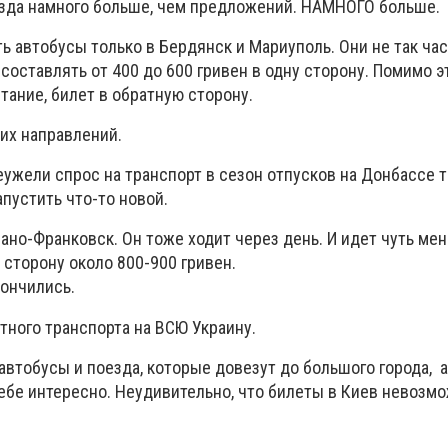
езда намного больше, чем предложений. НАМНОГО больше.
ь автобусы только в Бердянск и Мариуполь. Они не так час
составлять от 400 до 600 гривен в одну сторону. Помимо э
тание, билет в обратную сторону.
их направлений.
еужели спрос на транспорт в сезон отпусков на Донбассе т
пустить что-то новой.
вано-Франковск. Он тоже ходит через день. И идет чуть мен
 сторону около 800-900 гривен.
кончились.
атного транспорта на ВСЮ Украину.
втобусы и поезда, которые довезут до большого города, а
тебе интересно. Неудивительно, что билеты в Киев невозмо