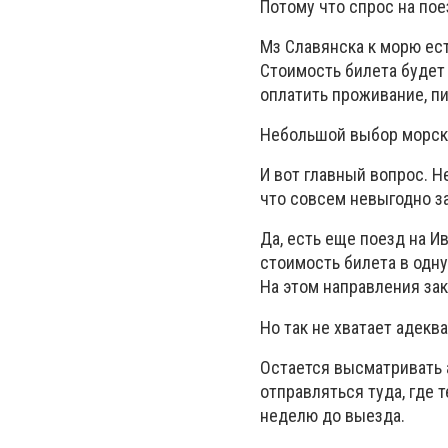
Потому что спрос на по
Мз Славянска к морю ест
Стоимость билета будет 
оплатить проживание, пи
Небольшой выбор морск
И вот главный вопрос. Н
что совсем невыгодно за
Да, есть еще поезд на И
стоимость билета в одну
На этом направления за
Но так не хватает адекв
Остается высматривать а
отправляться туда, где 
неделю до выезда.