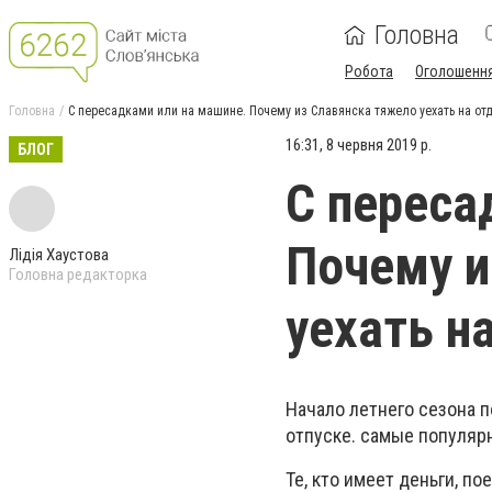
Головна
Робота
Оголошенн
Головна
С пересадками или на машине. Почему из Славянска тяжело уехать на от
16:31, 8 червня 2019 р.
БЛОГ
С переса
Почему и
Лідія Хаустова
Головна редакторка
уехать н
Начало летнего сезона 
отпуске. самые популярн
Те, кто имеет деньги, п