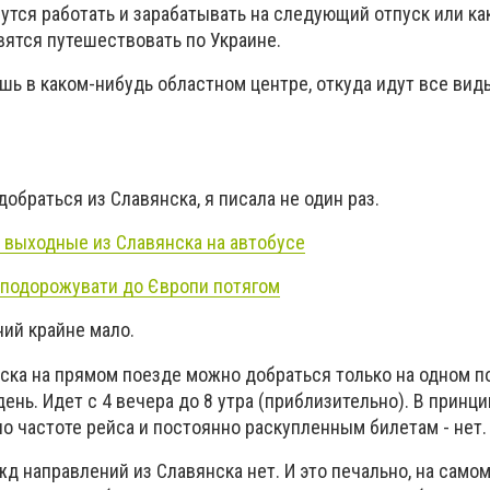
утся работать и зарабатывать на следующий отпуск или к
вятся путешествовать по Украине.
шь в каком-нибудь областном центре, откуда идут все вид
 добраться из Славянска, я писала не один раз.
а выходные из Славянска на автобусе
 подорожувати до Європи потягом
ний крайне мало.
ска на прямом поезде можно добраться только на одном по
ень. Идет с 4 вечера до 8 утра (приблизительно). В принци
 по частоте рейса и постоянно раскупленным билетам - нет.
 направлений из Славянска нет. И это печально, на самом