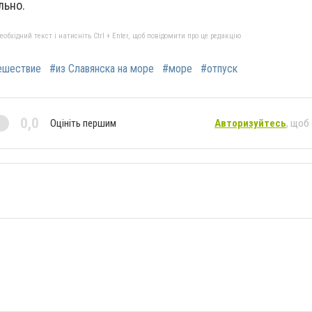
льно.
бхідний текст і натисніть Ctrl + Enter, щоб повідомити про це редакцію
ешествие
#из Славянска на море
#море
#отпуск
0,0
Оцініть першим
Авторизуйтесь
, щоб