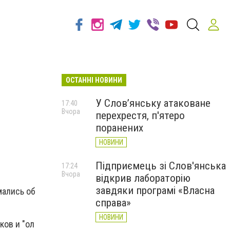
ОСТАННІ НОВИНИ
У Слов’янську атаковане
17:40
Вчора
перехрестя, п'ятеро
поранених
НОВИНИ
Підприємець зі Слов'янська
17:24
Вчора
відкрив лабораторію
завдяки програмі «Власна
мались об
справа»
НОВИНИ
ков и "ол