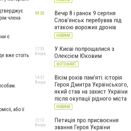
ідтверджує
Вечір 8 і ранок 9 серпня
09:30
рім члена
Слов’янськ перебував під
атакою ворожих дронів
НОВИНИ
ини є
У Києві попрощалися з
17:33
Вчора
де вже стоїть
Олексієм Юковим
ФОТОФАКТ
Вісім років пам'яті: історія
14:37
Вчора
Героя Дмитра Українського,
 особам.
який став на захист України
після окупації рідного міста
НОВИНИ
сії, або її
Петиція про присвоєння
12:12
Вчора
звання Героя України