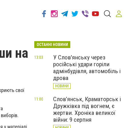
ОСТАННІ НОВИНИ
ши на
У Слов'янську через
13:03
російські удари горіли
адмінбудівля, автомобіль і
дрова
НОВИНИ
криють свої
Слов’янськ, Краматорськ і
11:00
Дружківка під вогнем, є
та
жертви. Хроніка великої
виборів.
війни: 9 серпня
 у матеріалі.
НОВИНИ