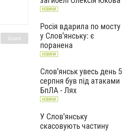
загибелі Олексія Юкова
НОВИНИ
Росія вдарила по мосту
у Слов'янську: є
Додати
поранена
НОВИНИ
Слов'янськ увесь день 5
серпня був під атаками
БпЛА - Лях
НОВИНИ
У Слов'янську
скасовують частину