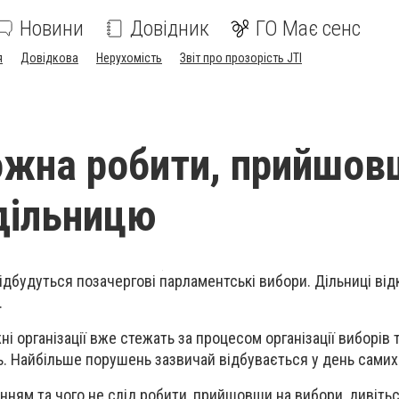
Новини
Довідник
ГО Має сенс
я
Довідкова
Нерухомість
Звіт про прозорість JTI
жна робити, прийшов
дільницю
відбудуться позачергові парламентські вибори. Дільниці від
.
і організації вже стежать за процесом організації виборів 
 Найбільше порушень зазвичай відбувається у день самих 
ням та чого не слід робити, прийшовши на вибори, дивіться