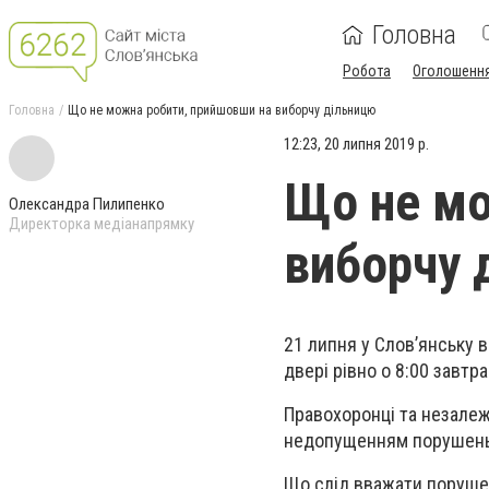
Головна
Робота
Оголошенн
Головна
Що не можна робити, прийшовши на виборчу дільницю
12:23, 20 липня 2019 р.
Що не мо
Олександра Пилипенко
Директорка медіанапрямку
виборчу 
21 липня у Слов’янську 
двері рівно о 8:00 завтра
Правохоронці та незалежн
недопущенням порушень.
Що слід вважати порушен