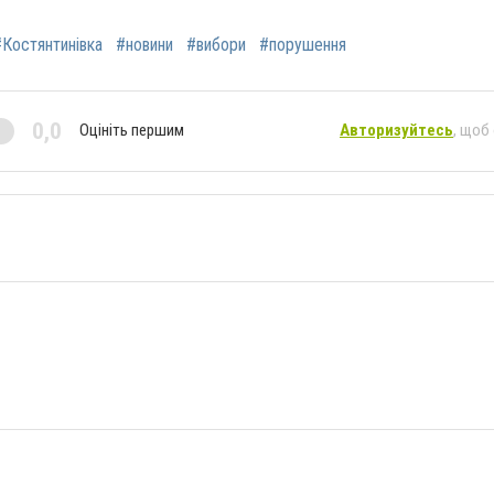
#Костянтинівка
#новини
#вибори
#порушення
0,0
Оцініть першим
Авторизуйтесь
, щоб