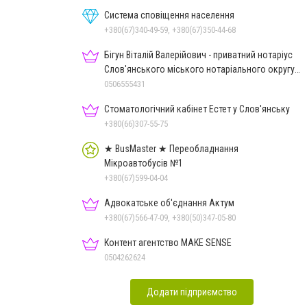
Система сповіщення населення
+380(67)340-49-59, +380(67)350-44-68
Бігун Віталій Валерійович - приватний нотаріус
Слов'янського міського нотаріального округу
Дон.обл.
0506555431
Стоматологічний кабінет Естет у Слов'янську
+380(66)307-55-75
★ BusMaster ★ Переобладнання
Мікроавтобусів №1
+380(67)599-04-04
Адвокатське об'єднання Актум
+380(67)566-47-09, +380(50)347-05-80
Контент агентство MAKE SENSE
0504262624
Додати підприємство