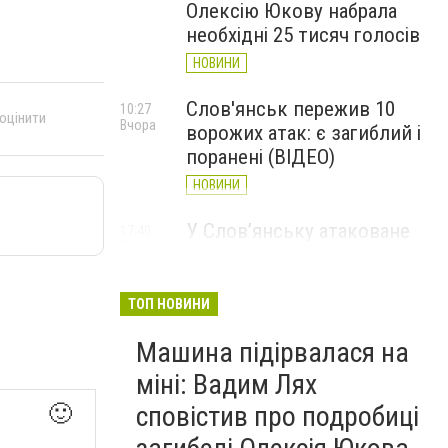
Олексію Юкову набрала
необхідні 25 тисяч голосів
НОВИНИ
Слов'янськ пережив 10
10:27
 оцінити
Вчора
ворожих атак: є загиблий і
поранені (ВІДЕО)
НОВИНИ
У Слов’янську атаковане
17:40
7 серпня
перехрестя, п'ятеро
поранених
ТОП НОВИНИ
НОВИНИ
Машина підірвалася на
міні: Вадим Лях
🙂
сповістив про подробиці