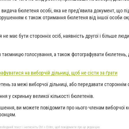
видача бюлетеня особі, яка не пред’явила документ, що п
орушенням є також отримання бюлетеня від іншої особи ок
я не має бути сторонніх осіб, наявність другої і більше люд
таємницю голосування, а також фотографувати бюлетень, 
афуватися на виборчій дільниці, щоб не сісти за ґрати
ень за межі виборчої дільниці, або передавати стороннім
ня у скриньку великої кількості бюлетенів.
ення, ви можете повідомити про нього членам виборчої комі
оронцям.
бхідний текст і натисніть Ctrl + Enter, щоб повідомити про це редакцію