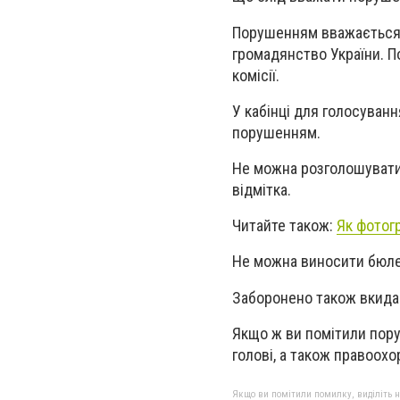
Порушенням вважається 
громадянство України. П
комісії.
У кабінці для голосуванн
порушенням.
Не можна розголошувати 
відмітка.
Читайте також:
Як фотогр
Не можна виносити бюлет
Заборонено також вкидан
Якщо ж ви помітили поруш
голові, а також правоох
Якщо ви помітили помилку, виділіть нео