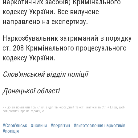
наркотичних засобів) Кримінального
кодексу України. Все вилучене
направлено на експертизу.
Наркозбувальник затриманий в порядку
ст. 208 Кримінального процесуального
кодексу України.
Слов'янський відділ поліції
Донецької області
Якщо ви помітили помилку, виділіть необхідний текст і натисніть Ctrl + Enter, щоб
повідомити про це редакцію
#Слов’янськ
#новини
#первітин
#виготовлення наркотиків
#поліція