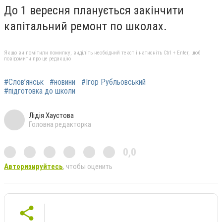
До 1 вересня планується закінчити
капітальний ремонт по школах.
Якщо ви помітили помилку, виділіть необхідний текст і натисніть Ctrl + Enter, щоб
повідомити про це редакцію
#Слов’янськ
#новини
#Ігор Рубльовський
#підготовка до школи
Лідія Хаустова
Головна редакторка
0,0
Авторизируйтесь
, чтобы оценить