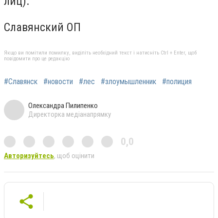
лиц).
Славянский ОП
Якщо ви помітили помилку, виділіть необхідний текст і натисніть Ctrl + Enter, щоб
повідомити про це редакцію
#Славянск
#новости
#лес
#злоумышленник
#полиция
Олександра Пилипенко
Директорка медіанапрямку
0,0
Авторизуйтесь
, щоб оцінити