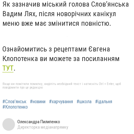
Як зазначив міський голова Слов’янська
Вадим Лях, після новорічних канікул
меню вже має змінитися повністю.
Ознайомитись з рецептами Євгена
Клопотенка ви можете за посиланням
ТУТ
.
Якщо ви помітили помилку, виділіть необхідний текст і натисніть Ctrl + Enter, щоб
повідомити про це редакцію
#Слов’янськ
#новини
#харчування
#школа
#ідальня
#Клопотенко
Олександра Пилипенко
Директорка медіанапрямку