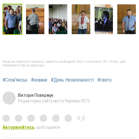
Якщо ви помітили помилку, виділіть необхідний текст і натисніть Ctrl + Enter, щоб
повідомити про це редакцію
#Слов'янськ
#новини
#День Незалежності
#свято
Вікторія Повержук
Редакторка сайту міста Чернівці 0372
0,0
Авторизуйтесь
, щоб оцінити