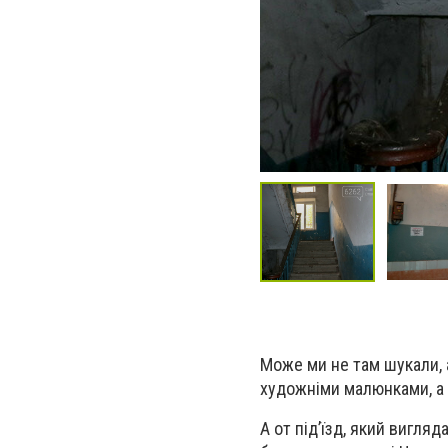
Може ми не там шукали, а
художніми малюнками, а з
А от під’їзд, який вигля