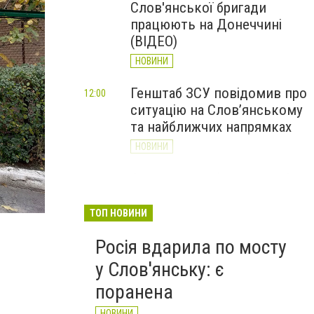
Слов'янської бригади
працюють на Донеччині
(ВІДЕО)
НОВИНИ
Генштаб ЗСУ повідомив про
12:00
ситуацію на Слов’янському
та найближчих напрямках
НОВИНИ
Слов’янськ обстріляли 13
11:18
разів за добу. Хроніка
великої війни: 7 серпня
ТОП НОВИНИ
НОВИНИ
Росія вдарила по мосту
у Слов'янську: є
поранена
НОВИНИ