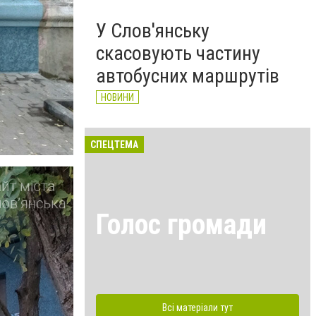
У Слов'янську
скасовують частину
автобусних маршрутів
НОВИНИ
СПЕЦТЕМА
Голос громади
Всі матеріали тут