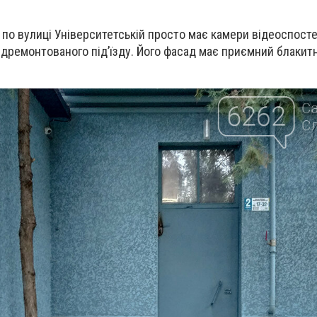
 по вулиці Університетській просто має камери відеоспост
ідремонтованого під’їзду. Його фасад має приємний блакитн