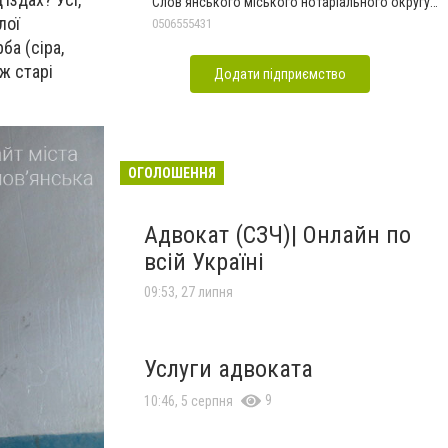
Слов'янського міського нотаріального округу
лої
Дон.обл.
0506555431
ба (сіра,
ж старі
Додати підприємство
ОГОЛОШЕННЯ
Адвокат (СЗЧ)| Онлайн по
всій Україні
09:53, 27 липня
Услуги адвоката
9
10:46, 5 серпня