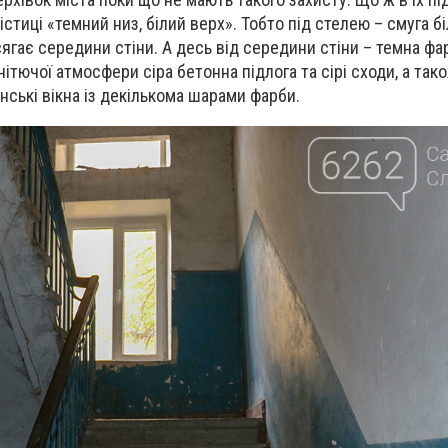
істиці «темний низ, білий верх». Тобто під стелею – смуга бі
сягає середини стіни. А десь від середини стіни – темна фар
нітючої атмосфери сіра бетонна підлога та сірі сходи, а тако
нські вікна із декількома шарами фарби.