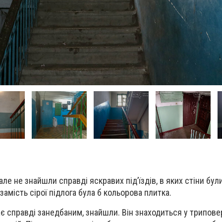
ле не знайшли справді яскравих під’їздів, в яких стіни були
амість сірої підлога була б кольорова плитка.
дає справді занедбаним, знайшли. Він знаходиться у трипов