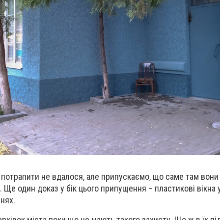
ів потрапити не вдалося, але припускаємо, що саме там вон
. Ще один доказ у бік цього припущення – пластикові вікна 
нях.
рхівок міста поки що не мають такого захисту. Що ж в їх під’