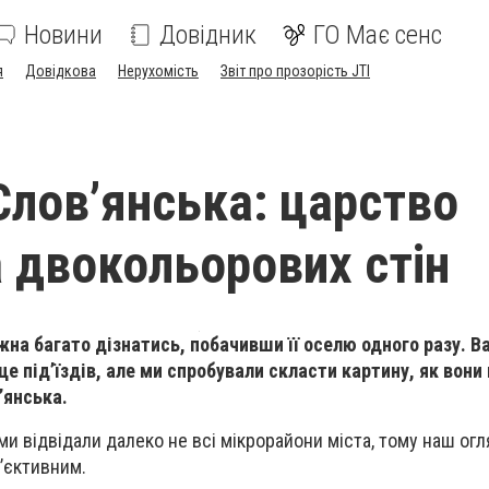
Новини
Довідник
ГО Має сенс
я
Довідкова
Нерухомість
Звіт про прозорість JTI
 Слов’янська: царство
а двокольорових стін
на багато дізнатись, побачивши її оселю одного разу. 
це під’їздів, але ми спробували скласти картину, як вони
’янська.
ми відвідали далеко не всі мікрорайони міста, тому наш ог
’єктивним.