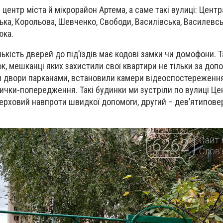
в центр міста й мікрорайон Артема, а саме такі вулиці: Центр
ька, Корольова, Шевченко, Свободи, Василівська, Василевськ
юка.
ькість дверей до під’їздів має кодові замки чи домофони. 
к, мешканці яких захистили свої квартири не тільки за доп
и двори парканами, встановили камери відеоспостереження
лички-попередження. Такі будинки ми зустріли по вулиці Це
ерховий навпроти швидкої допомоги, другий – дев’ятипове