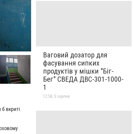
Ваговий дозатор для
фасування сипких
продуктів у мішки "Біг-
Бег" СВЕДА ДВС-301-1000-
1
12:58, 5 серпня
 б вкриті
ерховому