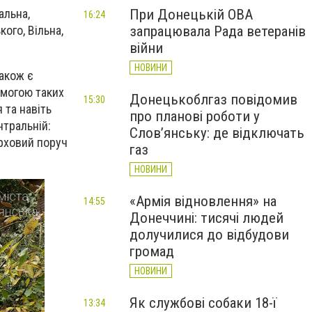
При Донецькій ОВА
альна,
16:24
запрацювала Рада ветеранів
ого, Вільна,
війни
НОВИНИ
Також є
омогою таких
Донецькоблгаз повідомив
15:30
 та навіть
про планові роботи у
нтральній:
Слов’янську: де відключать
рховий поруч
газ
НОВИНИ
«Армія відновлення» на
14:55
Донеччині: тисячі людей
долучилися до відбудови
громад
НОВИНИ
Як службові собаки 18-ї
13:34