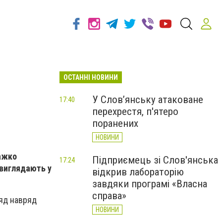
ОСТАННІ НОВИНИ
У Слов’янську атаковане
17:40
перехрестя, п'ятеро
поранених
НОВИНИ
Важко
Підприємець зі Слов'янська
17:24
 виглядають у
відкрив лабораторію
завдяки програмі «Власна
справа»
ляд навряд
НОВИНИ