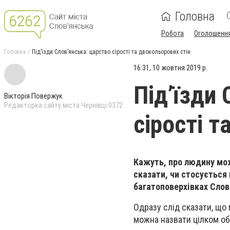
Головна
Робота
Оголошенн
Головна
Під’їзди Слов’янська: царство сірості та двокольорових стін
16:31, 10 жовтня 2019 р.
Під’їзди
Вікторія Повержук
Редакторка сайту міста Чернівці 0372
сірості т
Кажуть, про людину мож
сказати, чи стосується 
багатоповерхівках Слов
Одразу слід сказати, що 
можна назвати цілком об