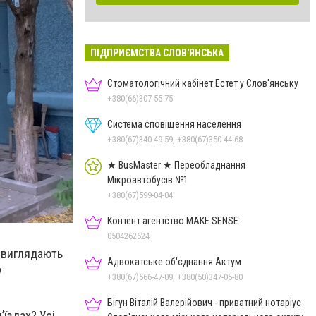
ПІДПРИЄМСТВА СЛОВ'ЯНСЬКА
Стоматологічний кабінет Естет у Слов'янську
+380(66)307-55-75
Система сповіщення населення
+380(67)340-49-59, +380(67)350-44-68
★ BusMaster ★ Переобладнання
Мікроавтобусів №1
+380(67)599-04-04
Контент агентство MAKE SENSE
0504262624
и виглядають
Адвокатське об'єднання Актум
у
+380(67)566-47-09, +380(50)347-05-80
Бігун Віталій Валерійович - приватний нотаріус
їздах? Усі,