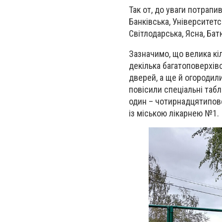
Так от, до уваги потрапи
Банківська, Університетс
Світлодарська, Ясна, Бат
Зазначимо, що велика кіл
декілька багатоповерхіво
дверей, а ще й огородил
повісили спеціальні таб
один – чотирнадцятипов
із міською лікарнею №1.