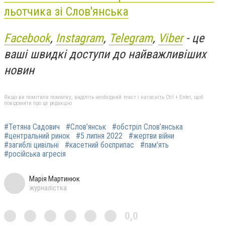
льотчика зі Слов'янська
Facebook
,
Instagram
,
Telegram
,
Viber
- це
ваші швидкі доступи до найважливіших
новин
Якщо ви помітили помилку, виділіть необхідний текст і натисніть Ctrl + Enter, щоб
повідомити про це редакцію
#Тетяна Садович
#Слов’янськ
#обстріл Слов’янська
#центральний ринок
#5 липня 2022
#жертви війни
#загиблі цивільні
#касетний боєприпас
#пам'ять
#російська агресія
Марія Мартинюк
журналістка
0,0