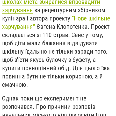
школах міста збиралися впровадити
харчування
за
рецептурним збірником
кулінара і
автора проекту
"Нове шкільне
харчування"
Євгена Клопотенка. Проект
складається зі 110 страв. Сенс у тому,
щоб діти мали бажання відвідувати
шкільну їдальню не тільки заради того,
щоб з'їсти якусь булочку з буфету, а
купити повноцінний обід. Для цього їжа
повинна бути не тільки корисною, а й
смачною.
Однак поки що експеримент не
розпочався. Про причини розповів
начальник міського відділу освіти Ігор