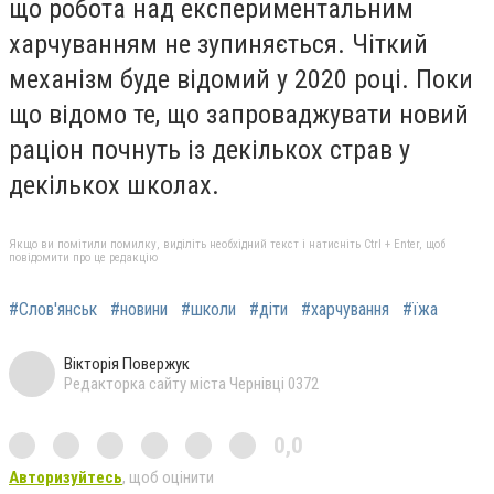
що робота над експериментальним
харчуванням не зупиняється. Чіткий
механізм буде відомий у 2020 році. Поки
що відомо те, що запроваджувати новий
раціон почнуть із декількох страв у
декількох школах.
Якщо ви помітили помилку, виділіть необхідний текст і натисніть Ctrl + Enter, щоб
повідомити про це редакцію
#Слов'янськ
#новини
#школи
#діти
#харчування
#їжа
Вікторія Повержук
Редакторка сайту міста Чернівці 0372
0,0
Авторизуйтесь
, щоб оцінити