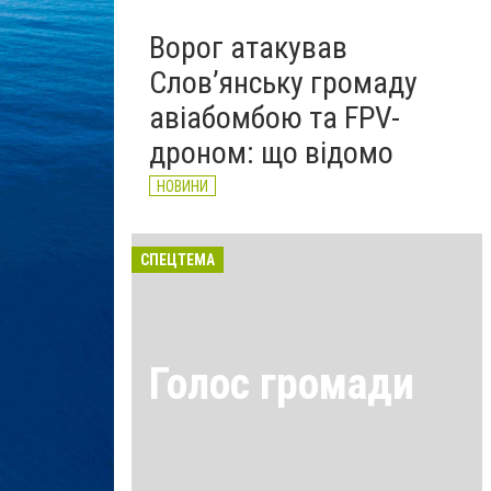
Ворог атакував
Слов’янську громаду
авіабомбою та FPV-
дроном: що відомо
НОВИНИ
СПЕЦТЕМА
Голос громади