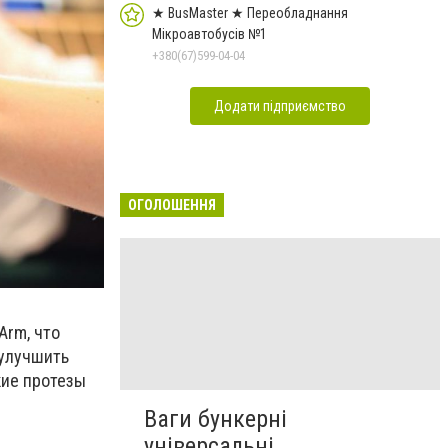
★ BusMaster ★ Переобладнання
Мікроавтобусів №1
+380(67)599-04-04
Додати підприємство
ОГОЛОШЕННЯ
Arm, что
 улучшить
кие протезы
Ваги бункерні
універсальні