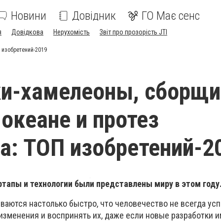
Новини
Довідник
ГО Має сенс
я
Довідкова
Нерухомість
Звіт про прозорість JTI
 изобретений-2019
ки-хамелеоны, сборщи
 океане и протез
а: ТОП изобретений-2
ртапы и технологии были представлены миру в этом году
ваются настолько быстро, что человечество не всегда ус
 изменения и воспринять их, даже если новые разработки 