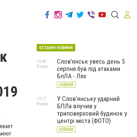
ОСТАННІ НОВИНИ
к
Слов'янськ увесь день 5
19:49
Вчора
серпня був під атаками
БпЛА - Лях
НОВИНИ
019
У Слов’янську ударний
19:17
Вчора
БПЛа влучив у
триповерховий будинок у
.
центрі міста (ФОТО)
певает
НОВИНИ
имеют