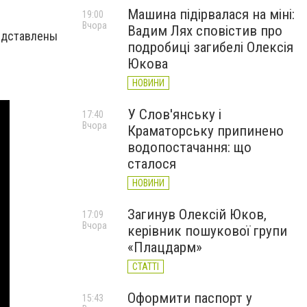
Машина підірвалася на міні:
19:00
Вчора
Вадим Лях сповістив про
редставлены
подробиці загибелі Олексія
Юкова
НОВИНИ
У Слов'янську і
17:40
Вчора
Краматорську припинено
водопостачання: що
сталося
НОВИНИ
Загинув Олексій Юков,
17:09
Вчора
керівник пошукової групи
«Плацдарм»
СТАТТІ
Оформити паспорт у
15:43