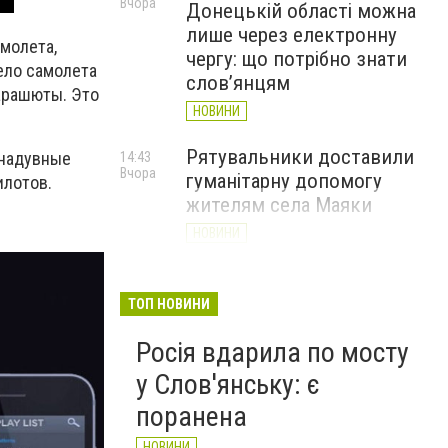
Вчора
Донецькій області можна
лише через електронну
молета,
чергу: що потрібно знати
тело самолета
слов’янцям
арашюты. Это
НОВИНИ
Рятувальники доставили
 надувные
14:43
Вчора
гуманітарну допомогу
илотов.
жителям села Маяки
НОВИНИ
«Я і Донеччина»: стартувала
13:52
Вчора
онлайн-акція до Дня молоді
ТОП НОВИНИ
НОВИНИ
Росія вдарила по мосту
у Слов'янську: є
поранена
НОВИНИ