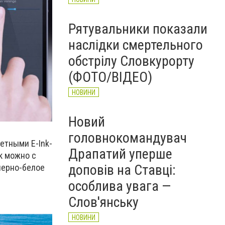
Рятувальники показали
наслідки смертельного
обстрілу Словкурорту
(ФОТО/ВІДЕО)
НОВИНИ
Новий
головнокомандувач
етными E-Ink-
Драпатий уперше
к можно с
доповів на Ставці:
черно-белое
особлива увага —
Слов'янську
НОВИНИ