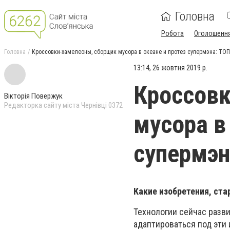
Головна
Робота
Оголошенн
Головна
Кроссовки-хамелеоны, сборщик мусора в океане и протез супермэна: ТОП
13:14, 26 жовтня 2019 р.
Кроссов
Вікторія Повержук
Редакторка сайту міста Чернівці 0372
мусора в
супермэн
Какие изобретения, ста
Технологии сейчас разви
адаптироваться под эти