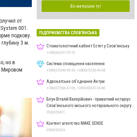
Всі матеріали тут
получил от
м
System
001.
ПІДПРИЄМСТВА СЛОВ'ЯНСЬКА
орме подкову.
 глубину 3 м.
Стоматологічний кабінет Естет у Слов'янську
+380(66)307-55-75
о, но в
Система сповіщення населення
в Мировом
+380(67)340-49-59, +380(67)350-44-68
Адвокатське об'єднання Актум
+380(67)566-47-09, +380(50)347-05-80
Бігун Віталій Валерійович - приватний нотаріус
Слов'янського міського нотаріального округу
Дон.обл.
0506555431
Контент агентство MAKE SENSE
0504262624