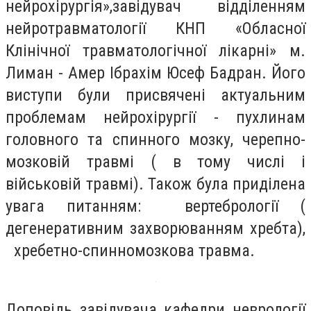
нейрохірургія»,завідувач відділенням
нейротравматології КНП «Обласної
Клінічної травматологічної лікарні» м.
Лиман - Амер Ібрахім Юсеф Бадран. Його
виступи були присвячені актуальним
проблемам нейрохірургії - пухлинам
головного та спинного мозку, черепно-
мозковій травмі ( в тому числі і
військовій травмі). Також була приділена
увага питанням: вертебрології (
дегенеративним захворюванням хребта),
хребетно-спинномозкова травма.
Доповідь завідувача кафедри неврології