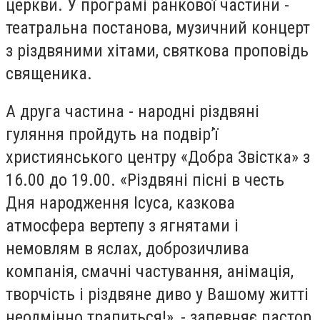
церкви. У програмі ранкової частини -
театральна постанова, музичний концерт
з різдвяними хітами, святкова проповідь
священика.
А друга частина - народні різдвяні
гуляння пройдуть на подвір’ї
християнського центру «Добра Звістка» з
16.00 до 19.00. «Різдвяні пісні в честь
Дня народження Ісуса, казкова
атмосфера вертепу з ягнятами і
немовлям в яслах, доброзичлива
компанія, смачні частування, анімація,
творчість і різдвяне диво у Вашому житті
неодмінно трапиться!», - запевняє пастор