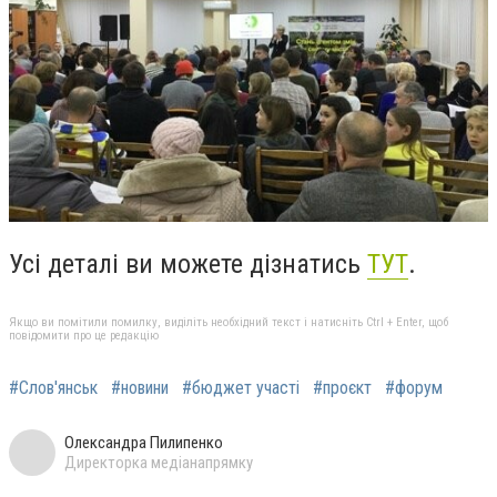
Усі деталі ви можете дізнатись
ТУТ
.
Якщо ви помітили помилку, виділіть необхідний текст і натисніть Ctrl + Enter, щоб
повідомити про це редакцію
#Слов'янськ
#новини
#бюджет участі
#проєкт
#форум
Олександра Пилипенко
Директорка медіанапрямку