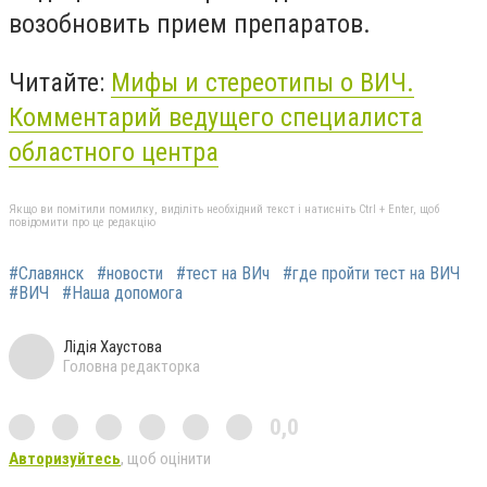
возобновить прием препаратов.
Читайте:
Мифы и стереотипы о ВИЧ.
Комментарий ведущего специалиста
областного центра
Якщо ви помітили помилку, виділіть необхідний текст і натисніть Ctrl + Enter, щоб
повідомити про це редакцію
#Славянск
#новости
#тест на ВИч
#где пройти тест на ВИЧ
#ВИЧ
#Наша допомога
Лідія Хаустова
Головна редакторка
0,0
Авторизуйтесь
, щоб оцінити