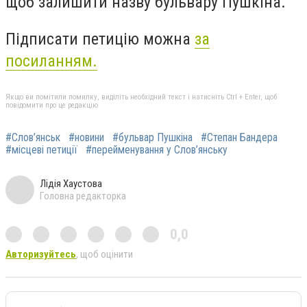
щоб залишити назву бульвару Пушкіна.
Підписати петицію можна
за
посиланням.
Якщо ви помітили помилку, виділіть необхідний текст і натисніть Ctrl + Enter, щоб
повідомити про це редакцію
#Слов’янськ
#новини
#бульвар Пушкіна
#Степан Бандера
#місцеві петиції
#перейменування у Слов’янську
Лідія Хаустова
Головна редакторка
0,0
Авторизуйтесь
, щоб оцінити