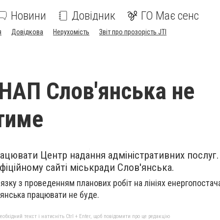
Новини
Довідник
ГО Має сенс
я
Довідкова
Нерухомість
Звіт про прозорість JTI
НАП Слов'янська не
тиме
рацювати Центр надання адміністративних послуг.
фіційному сайті міськради Слов'янська.
'язку з проведенням планових робіт на лініях енергопостач
'янська працювати не буде.
бхідний текст і натисніть Ctrl + Enter, щоб повідомити про це редакцію