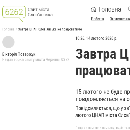
Головна
Робота
Оголошенн
Головна
Завтра ЦНАП Слов'янська не працюватиме
10:26, 14 лютого 2020 р.
Завтра Ц
Вікторія Повержук
Редакторка сайту міста Чернівці 0372
працюва
15 лютого не буде п
повідомляється на о
Повідомляється, що у зв
лютого ЦНАП міста Слов
Якщо ви помітили помилку, виділіть нео