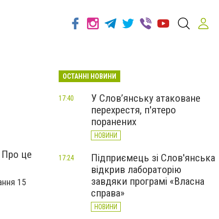
ОСТАННІ НОВИНИ
У Слов’янську атаковане
17:40
перехрестя, п'ятеро
поранених
НОВИНИ
 Про це
Підприємець зі Слов'янська
17:24
відкрив лабораторію
завдяки програмі «Власна
ання 15
справа»
НОВИНИ