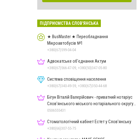
ПІДПРИЄМСТВА СЛОВ'ЯНСЬКА
★ BusMaster ★ Переобладнання
Мікроавтобусів №1
+380(67)599-04-04
Адвокатське об'єднання Актум
+380(67)566-47-09, +380(50)347-05-80
Система сповіщення населення
+380(67)340-49-59, +380(67)350-44-68
Бігун Віталій Валерійович - приватний нотаріус
Слов'янського міського нотаріального округу
Дон.обл.
0506555431
Стоматологічний кабінет Естет у Слов'янську
+380(66)307-55-75