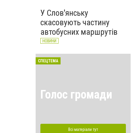
У Слов'янську
скасовують частину
автобусних маршрутів
НОВИНИ
СПЕЦТЕМА
Голос громади
Всі матеріали тут