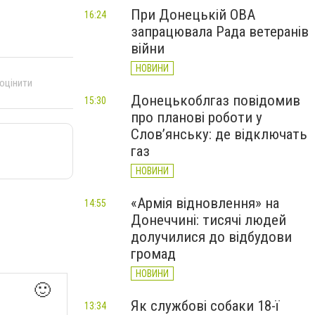
При Донецькій ОВА
16:24
запрацювала Рада ветеранів
війни
НОВИНИ
 оцінити
Донецькоблгаз повідомив
15:30
про планові роботи у
Слов’янську: де відключать
газ
НОВИНИ
«Армія відновлення» на
14:55
Донеччині: тисячі людей
долучилися до відбудови
громад
НОВИНИ
🙂
Як службові собаки 18-ї
13:34