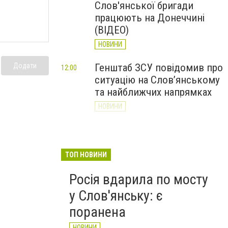
Слов'янської бригади
працюють на Донеччині
(ВІДЕО)
НОВИНИ
Генштаб ЗСУ повідомив про
Додати
12:00
ситуацію на Слов’янському
та найближчих напрямках
НОВИНИ
Слов’янськ обстріляли 13
11:18
разів за добу. Хроніка
великої війни: 7 серпня
ТОП НОВИНИ
НОВИНИ
Росія вдарила по мосту
у Слов'янську: є
поранена
НОВИНИ