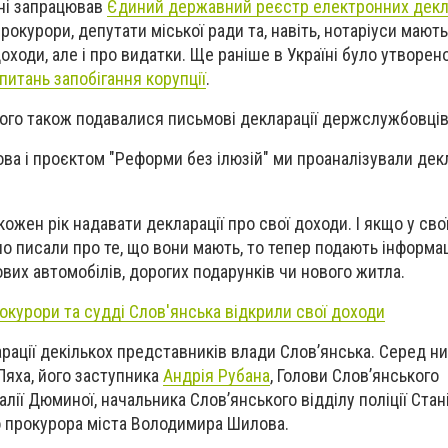
їні запрацював
Єдиний державний реєстр електронних декл
 прокурори, депутати міської ради та, навіть, нотаріуси мают
оходи, але і про видатки. Ще раніше в Україні було утворен
питань запобігання корупції
.
того також подавалися письмові декларації держслужбовців
ова і проєктом "Реформи без ілюзій" ми проаналізували дек
кожен рік надавати декларації про свої доходи. І якщо у св
но писали про те, що вони мають, то тепер подають інформ
вих автомобілів, дорогих подарунків чи нового житла.
рокурори та судді Слов'янська відкрили свої доходи
рації декількох представників влади Слов’янська. Серед них
Ляха, його заступника
Андрія Рубана
, Голови Слов’янського
лії Дюминої, начальника Слов’янського відділу поліції Стан
о прокурора міста Володимира Шилова.