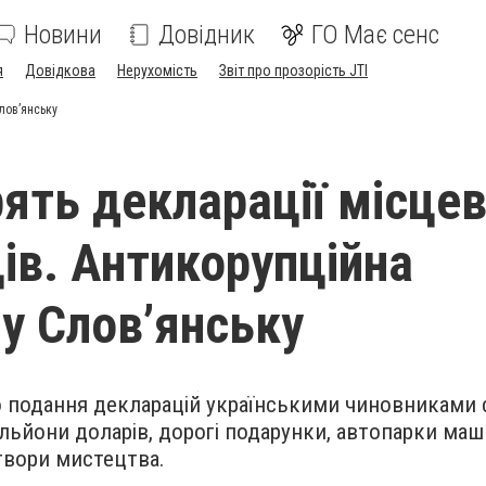
Новини
Довідник
ГО Має сенс
я
Довідкова
Нерухомість
Звіт про прозорість JTI
лов’янську
ять декларації місце
ів. Антикорупційна
у Слов’янську
о подання декларацій українськими чиновниками
ільйони доларів, дорогі подарунки, автопарки маш
итвори мистецтва.