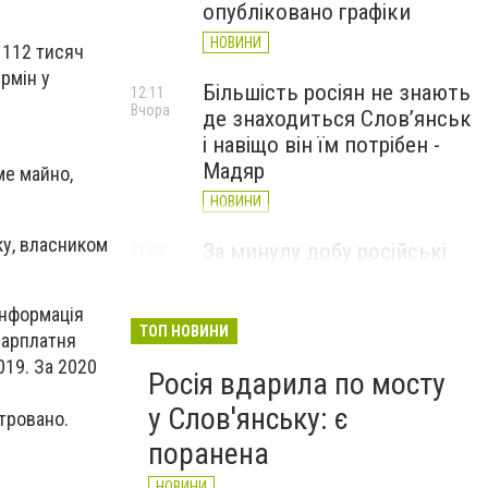
опубліковано графіки
НОВИНИ
 112 тисяч
ермін у
Більшість росіян не знають
12:11
Вчора
де знаходиться Слов’янськ
і навіщо він їм потрібен -
Мадяр
ме майно,
НОВИНИ
ку, власником
За минулу добу російські
11:09
Вчора
війська 13 разів атакували
Слов'янськ. Хроніка
інформація
великої війни: 6 серпня
ТОП НОВИНИ
 зарплатня
НОВИНИ
019. За 2020
Росія вдарила по мосту
у Слов'янську: є
тровано.
поранена
НОВИНИ