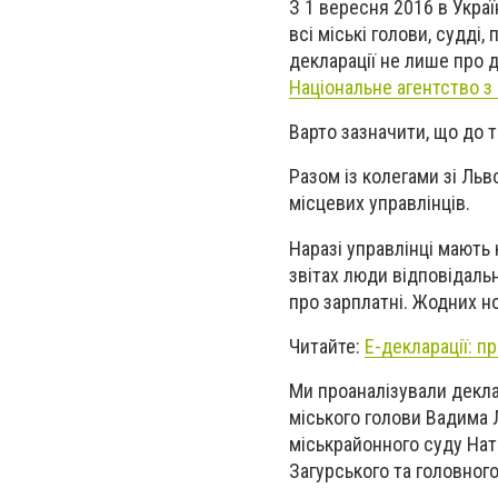
З 1 вересня 2016 в Укра
всі міські голови, судді,
декларації не лише про д
Національне агентство з 
Варто зазначити, що до 
Разом із колегами зі Льв
місцевих управлінців.
Наразі управлінці мають 
звітах люди відповідаль
про зарплатні. Жодних но
Читайте:
Е-декларації: п
Ми проаналізували декла
міського голови Вадима 
міськрайонного суду Ната
Загурського та головног