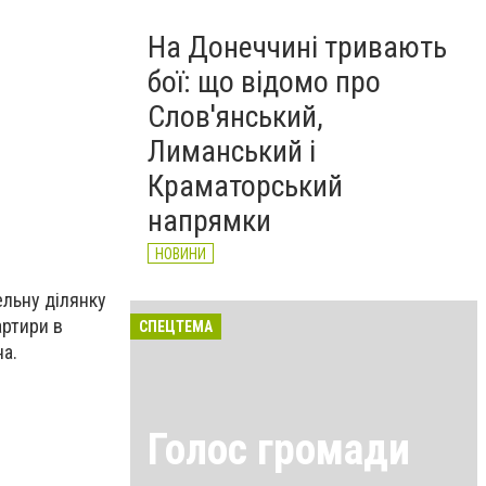
На Донеччині тривають
бої: що відомо про
Слов'янський,
Лиманський і
Краматорський
напрямки
НОВИНИ
ельну ділянку
артири в
СПЕЦТЕМА
на.
Голос громади