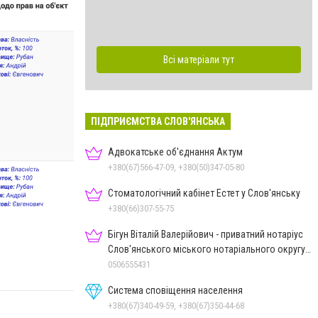
Всі матеріали тут
ПІДПРИЄМСТВА СЛОВ'ЯНСЬКА
Адвокатське об'єднання Актум
+380(67)566-47-09, +380(50)347-05-80
Стоматологічний кабінет Естет у Слов'янську
+380(66)307-55-75
Бігун Віталій Валерійович - приватний нотаріус
Слов'янського міського нотаріального округу
Дон.обл.
0506555431
Система сповіщення населення
+380(67)340-49-59, +380(67)350-44-68