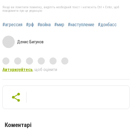
Якщо ви помітили помилку, виділіть необхідний текст і натисніть Ctrl + Enter, щоб
повідомити про це редакцію
#агрессия
#рф
#война
#мир
#наступление
#донбасс
Денис Бигунов
Авторизуйтесь
, щоб оцінити
Коментарі