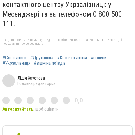
контактного центру Укрзалізниці: у
Месенджері та за телефоном 0 800 503
111.
Якщо ви помітили помилку, виділіть необхідний текст і натисніть Ctrl + Enter, щоб
повідомити про це редакцію
#Слов’янськ
#Дружківка
#Костянтинівка
#новини
#Укрзалізниця
#відміна поїздів
Лідія Хаустова
Головна редакторка
0,0
Авторизуйтесь
, щоб оцінити