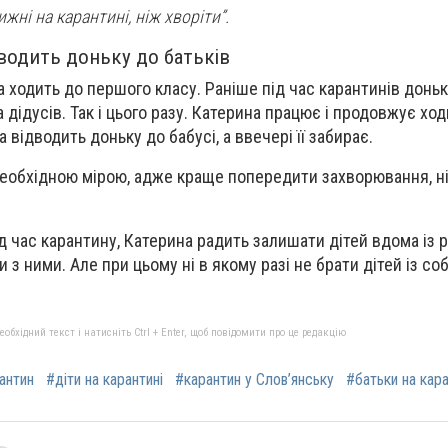
жні на карантині, ніж хворіти”.
дводить доньку до батьків
а ходить до першого класу. Раніше під час карантинів донь
 дідусів. Так і цього разу. Катерина працює і продовжує ход
 відводить доньку до бабусі, а ввечері її забирає.
еобхідною мірою, адже краще попередити захворювання, н
д час карантину, Катерина радить залишати дітей вдома із 
и з ними. Але при цьому ні в якому разі не брати дітей із со
бхідний текст і натисніть Ctrl + Enter, щоб повідомити про це редакцію
антин
#діти на карантині
#карантин у Слов’янську
#батьки на кара