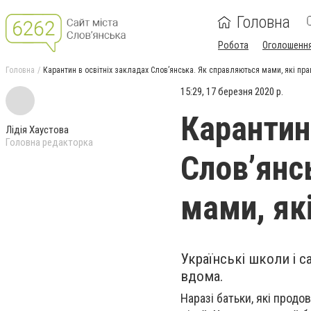
Головна
Робота
Оголошенн
Головна
Карантин в освітніх закладах Слов’янська. Як справляються мами, які пр
15:29, 17 березня 2020 р.
Карантин
Лідія Хаустова
Головна редакторка
Слов’янс
мами, як
Українські школи і 
вдома.
Наразі батьки, які продо