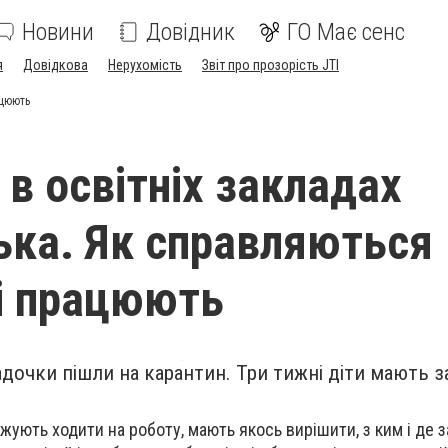
Новини
Довідник
ГО Має сенс
я
Довідкова
Нерухомість
Звіт про прозорість JTI
ацюють
 в освітніх закладах
ька. Як справляються
і працюють
садочки пішли на карантин. Три тижні діти мають 
вжують ходити на роботу, мають якось вирішити, з ким і де 