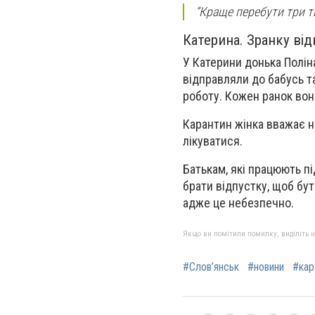
“Краще перебути три ти
Катерина. Зранку ві
У Катерини донька Полін
відправляли до бабусь та
роботу. Кожен ранок вона
Карантин жінка вважає н
лікуватися.
Батькам, які працюють пі
брати відпустку, щоб бут
адже це небезпечно.
Якщо ви помітили помилку, виділіть нео
#Слов’янськ
#новини
#кар