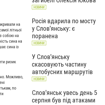
загибелі Олексія Юкова
НОВИНИ
Росія вдарила по мосту
закривали на
у Слов'янську: є
самої літньої
поранена
із собою на
ність сина на
НОВИНИ
шає сина із
У Слов'янську
ити ризик
скасовують частину
автобусних маршрутів
чно. Можливо,
НОВИНИ
ені
тькам, по
Слов'янськ увесь день 5
ти
серпня був під атаками