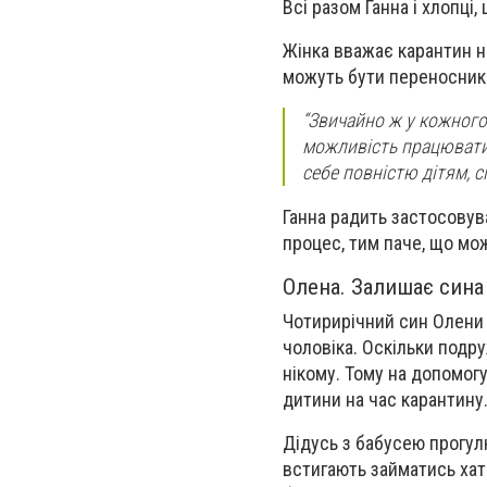
Всі разом Ганна і хлопці
Жінка вважає карантин не
можуть бути переносник
“Звичайно ж у кожного
можливість працювати 
себе повністю дітям, сім
Ганна радить застосовув
процес, тим паче, що мо
Олена. Залишає сина
Чотирирічний син Олени 
чоловіка. Оскільки подр
нікому. Тому на допомог
дитини на час карантину
Дідусь з бабусею прогулю
встигають займатись хат