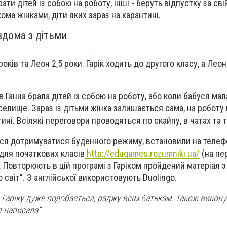
ати дітей із собою на роботу, інші - беруть відпустку за сві
ома жінками, діти яких зараз на карантині.
вдома з дітьми
 років та Леон 2,5 роки. Гарік ходить до другого класу, а Лео
в Ганна брала дітей із собою на роботу, або коли бабуся ма
 селище. Зараз із дітьми жінка залишається сама, на роботу 
тині. Всілякі переговори проводяться по скайпу, в чатах та
ься дотримуватися буденного режиму, встановили на телеф
для початкових класів
http://edugames.rozumniki.ua/
(на пе
 Повторюють в цій програмі з Гаріком пройдений матеріал з
ю світ". З англійської використовують Duolingo.
 Гаріку дуже подобається, раджу всім батькам. Також викон
я написала”.