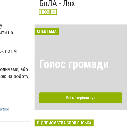
БпЛА - Лях
НОВИНИ
ку
СПЕЦТЕМА
ити на
іж потім
Голос громади
родичами, або
бою на роботу,
Всі матеріали тут
нтині
ПІДПРИЄМСТВА СЛОВ'ЯНСЬКА