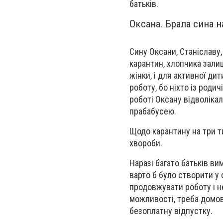
батьків.
Оксана. Брала сина н
Сину Оксани, Станіславу,
карантин, хлопчика залиш
жінки, і для активної ди
роботу, бо ніхто із роди
роботі Оксану відволікал
прабабусею.
Щодо карантину на три т
хвороби.
Наразі багато батьків ви
варто б було створити у 
продовжувати роботу і н
можливості, треба домов
безоплатну відпустку.