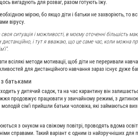
, щось вигадують для розваг, разом готують їжу.
обхідною мірою, бо якщо діти і батьки не захворіють, то в
ами вірусу.
 своя ситуація і можливості, в моєму оточенні більшість ма
дистанційно, і тут я вважаю, що це саме час, коли можна п
'ї”.
ати всілякі методи мотивації, щоб діти не переривали навч
жливостей для дистанційного навчання зараз існує дуже ба
 з батьками
ходить у дитячий садок, та на час карантину він залишаєть
ужжя продовжує працювати у звичайному режимі, з дитиною
у молодій сім’ї прийшли батьки чоловіка, які займаються ви
.
ються з онуком на свіжому повітрі, проводять вдома освітн
німи справами. Такий варіант є одним із найзручніших для