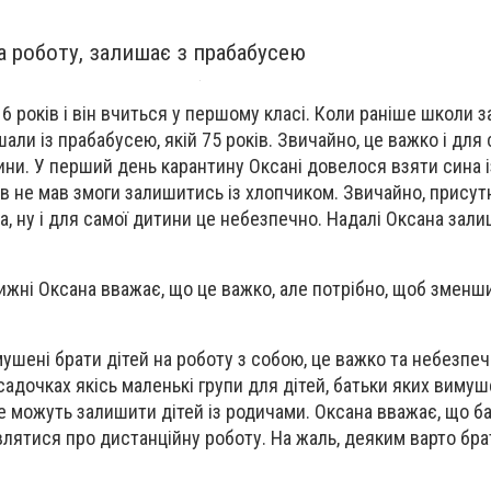
а роботу, залишає з прабабусею
 6 років і він вчиться у першому класі. Коли раніше школи 
али із прабабусею, якій 75 років. Звичайно, це важко і для 
тини. У перший день карантину Оксані довелося взяти сина 
чів не мав змоги залишитись із хлопчиком. Звичайно, присут
а, ну і для самої дитини це небезпечно. Надалі Оксана зали
ижні Оксана вважає, що це важко, але потрібно, щоб зменш
мушені брати дітей на роботу з собою, це важко та небезпе
садочках якісь маленькі групи для дітей, батьки яких вимуш
е можуть залишити дітей із родичами. Оксана вважає, що ба
лятися про дистанційну роботу. На жаль, деяким варто бра