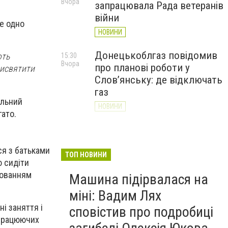
Вчора
запрацювала Рада ветеранів
війни
се одно
НОВИНИ
Донецькоблгаз повідомив
ють
15:30
Вчора
про планові роботи у
рисвятити
Слов’янську: де відключать
газ
альний
НОВИНИ
гато.
«Армія відновлення» на
14:55
Вчора
Донеччині: тисячі людей
ся з батьками
долучилися до відбудови
ТОП НОВИНИ
 сидіти
громад
хованням
Машина підірвалася на
НОВИНИ
міні: Вадим Лях
і заняття і
сповістив про подробиці
 працюючих