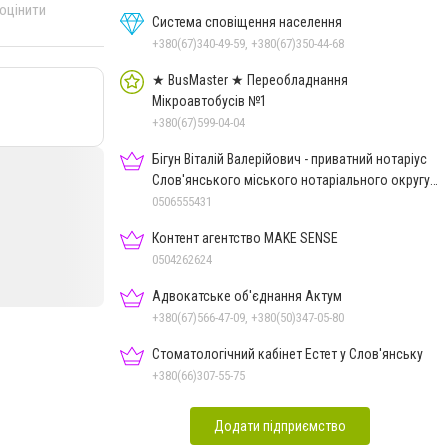
 оцінити
Система сповіщення населення
+380(67)340-49-59, +380(67)350-44-68
★ BusMaster ★ Переобладнання
Мікроавтобусів №1
+380(67)599-04-04
Бігун Віталій Валерійович - приватний нотаріус
Слов'янського міського нотаріального округу
Дон.обл.
0506555431
Контент агентство MAKE SENSE
0504262624
Адвокатське об'єднання Актум
+380(67)566-47-09, +380(50)347-05-80
Стоматологічний кабінет Естет у Слов'янську
+380(66)307-55-75
Додати підприємство