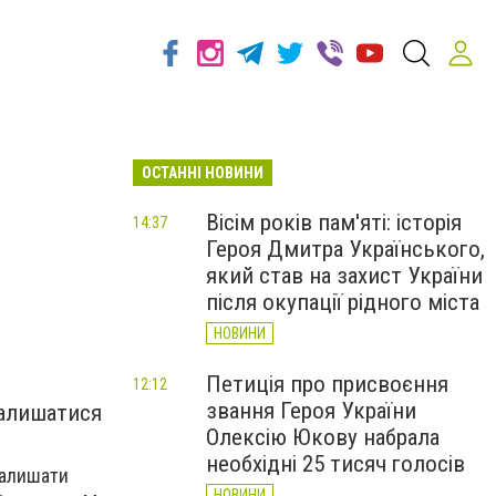
ОСТАННІ НОВИНИ
Вісім років пам'яті: історія
14:37
Героя Дмитра Українського,
який став на захист України
після окупації рідного міста
НОВИНИ
Петиція про присвоєння
12:12
звання Героя України
залишатися
Олексію Юкову набрала
необхідні 25 тисяч голосів
залишати
НОВИНИ