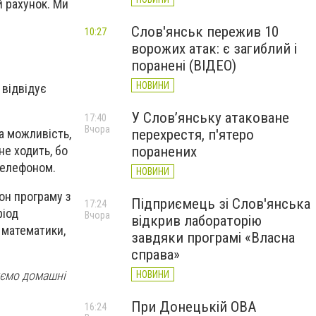
й рахунок. Ми
Слов'янськ пережив 10
10:27
ворожих атак: є загиблий і
поранені (ВІДЕО)
НОВИНИ
н відвідує
У Слов’янську атаковане
17:40
Вчора
перехрестя, п'ятеро
ла можливість,
поранених
не ходить, бо
 телефоном.
НОВИНИ
он програму з
Підприємець зі Слов'янська
17:24
ріод
Вчора
відкрив лабораторію
 математики,
завдяки програмі «Власна
справа»
уємо домашні
НОВИНИ
При Донецькій ОВА
16:24