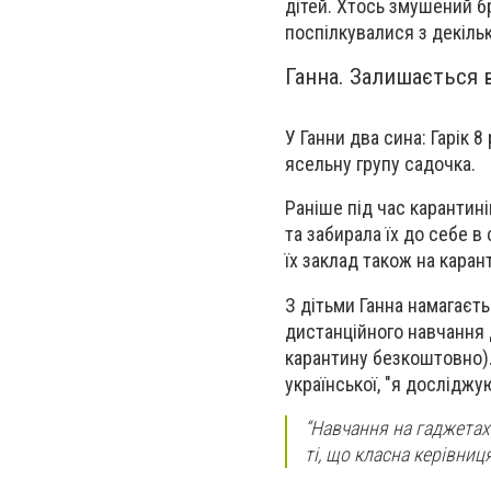
дітей. Хтось змушений бр
поспілкувалися з декільк
Ганна. Залишається 
У Ганни два сина: Гарік 8
ясельну групу садочка.
Раніше під час карантині
та забирала їх до себе в
їх заклад також на каран
З дітьми Ганна намагаєт
дистанційного навчання 
карантину безкоштовно).
української, "я досліджу
“Навчання на гаджетах
ті, що класна керівниц