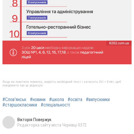
Якщо ви помітили помилку, виділіть необхідний текст і натисніть Ctrl + Enter, щоб
повідомити про це редакцію
#Слов'янськ
#новини
#школа
#освіта
#випускники
#старшокласники
#спеціальності
Вікторія Повержук
Редакторка сайту міста Чернівці 0372