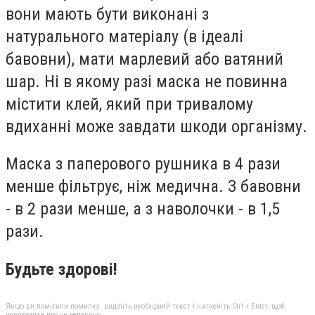
вони мають бути виконані з
натурального матеріалу (в ідеалі
бавовни), мати марлевий або ватяний
шар. Ні в якому разі маска не повинна
містити клей, який при тривалому
вдиханні може завдати шкоди організму.
Маска з паперового рушника в 4 рази
менше фільтрує, ніж медична. З бавовни
- в 2 рази менше, а з наволочки - в 1,5
рази.
Будьте здорові!
Якщо ви помітили помилку, виділіть необхідний текст і натисніть Ctrl + Enter, щоб
повідомити про це редакцію