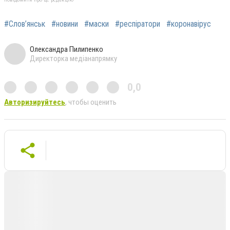
#Слов’янськ
#новини
#маски
#респіратори
#коронавірус
Олександра Пилипенко
Директорка медіанапрямку
0,0
Авторизируйтесь
, чтобы оценить