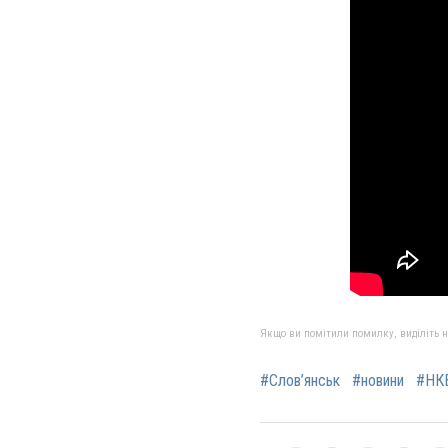
Якщо ви помітили помилку, виділіть нео
#Слов’янськ
#новини
#НК