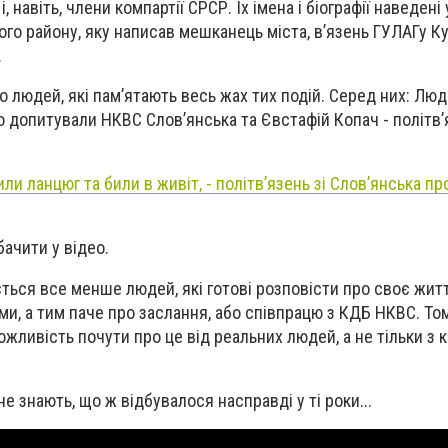
 і, навіть, члени компартії СРСР. Їх імена і біографії наведені 
ого району, яку написав мешканець міста, в’язень ГУЛАГу К
.
о людей, які пам’ятають весь жах тих подій. Серед них: Лю
го допитували НКВС Слов’янська та Євстафій Копач - політв
ли ланцюг та били в живіт, - політв’язень зі Слов’янська пр
бачити у відео.
ься все менше людей, які готові розповісти про своє житт
и, а тим паче про заслання, або співпрацю з КДБ НКВС. То
жливість почути про це від реальних людей, а не тільки з 
не знають, що ж відбувалося насправді у ті роки...