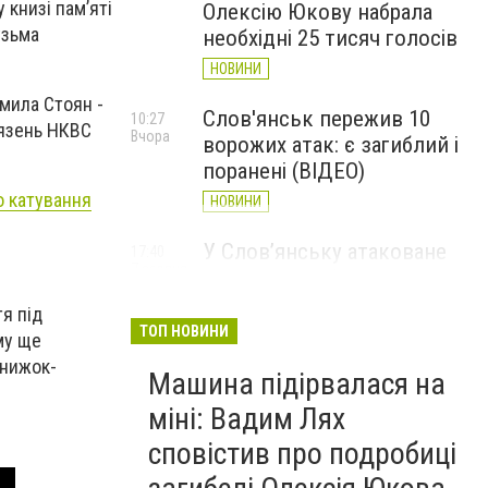
у книзі пам’яті
Олексію Юкову набрала
узьма
необхідні 25 тисяч голосів
НОВИНИ
дмила Стоян -
Слов'янськ пережив 10
10:27
’язень НКВС
Вчора
ворожих атак: є загиблий і
поранені (ВІДЕО)
о катування
НОВИНИ
У Слов’янську атаковане
17:40
7 серпня
перехрестя, п'ятеро
поранених
я під
ТОП НОВИНИ
НОВИНИ
му ще
книжок-
Машина підірвалася на
міні: Вадим Лях
сповістив про подробиці