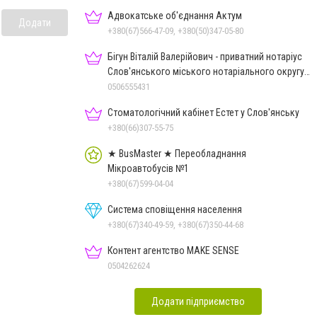
Адвокатське об'єднання Актум
Додати
+380(67)566-47-09, +380(50)347-05-80
Бігун Віталій Валерійович - приватний нотаріус
Слов'янського міського нотаріального округу
Дон.обл.
0506555431
Стоматологічний кабінет Естет у Слов'янську
+380(66)307-55-75
★ BusMaster ★ Переобладнання
Мікроавтобусів №1
+380(67)599-04-04
Система сповіщення населення
+380(67)340-49-59, +380(67)350-44-68
Контент агентство MAKE SENSE
0504262624
Додати підприємство