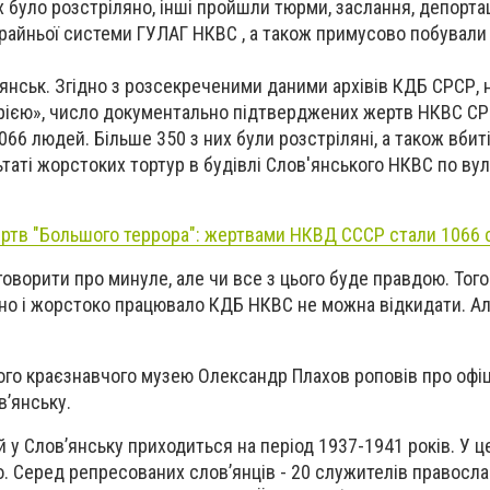
х було розстріляно, інші пройшли тюрми, заслання, депортаці
райньої системи ГУЛАГ НКВС , а також примусово побували
'янськ. Згідно з розсекреченими даними архівів КДБ СРСР, 
торією», число документально підтверджених жертв НКВС СР
66 людей. Більше 350 з них були розстріляні, а також вбит
ьтаті жорстоких тортур в будівлі Слов'янського НКВС по вул
ртв "Большого террора": жертвами НКВД СССР стали 1066 
оворити про минуле, але чи все з цього буде правдою. Того
но і жорстоко працювало КДБ НКВС не можна відкидати. Ал
ого краєзнавчого музею Олександр Плахов роповів про офіці
’янську.
й у Слов’янську приходиться на період 1937-1941 років. У 
 Серед репресованих слов’янців - 20 служителів правосла