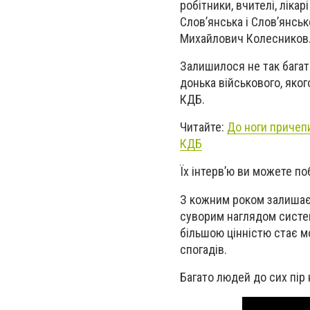
робітники, вчителі, лікарі
Слов’янська і Слов’янськ
Михайлович Колесников
Залишилося не так багат
донька військового, яко
КДБ.
Читайте:
До ноги причепи
КДБ
Їх інтерв’ю ви можете по
З кожним роком залишаєт
суворим наглядом систем
більшою цінністю стає мо
спогадів.
Багато людей до сих пір 