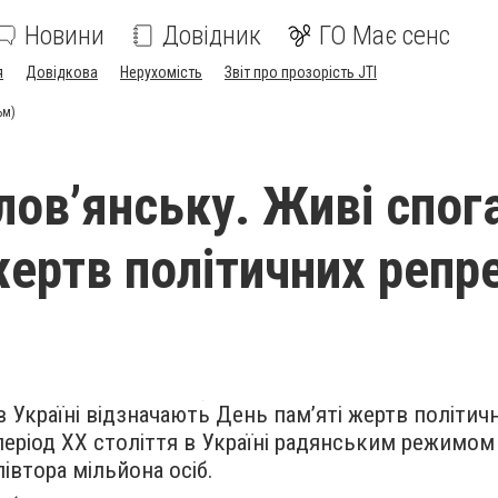
Новини
Довідник
ГО Має сенс
я
Довідкова
Нерухомість
Звіт про прозорість JTI
ьм)
лов’янську. Живі спог
жертв політичних репре
 в Україні відзначають День пам’яті жертв політич
період ХХ століття в Україні радянським режимом
івтора мільйона осіб.