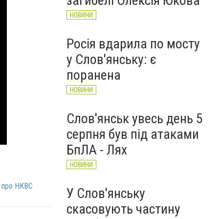
загибелі Олексія Юкова
НОВИНИ
Росія вдарила по мосту
у Слов'янську: є
поранена
НОВИНИ
Слов'янськ увесь день 5
серпня був під атаками
БпЛА - Лях
НОВИНИ
 про НКВС
У Слов'янську
скасовують частину