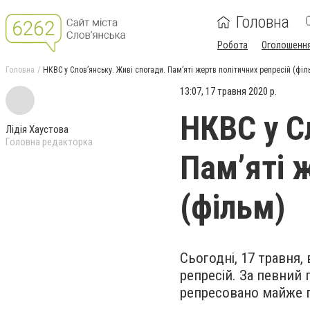
Головна
Робота
Оголошенн
Головна
НКВС у Слов’янську. Живі спогади. Пам’яті жертв політичних репресій (філ
13:07, 17 травня 2020 р.
НКВС у С
Лідія Хаустова
Головна редакторка
Пам’яті 
(фільм)
Сьогодні, 17 травня,
репресій.
За певний 
репресовано майже п