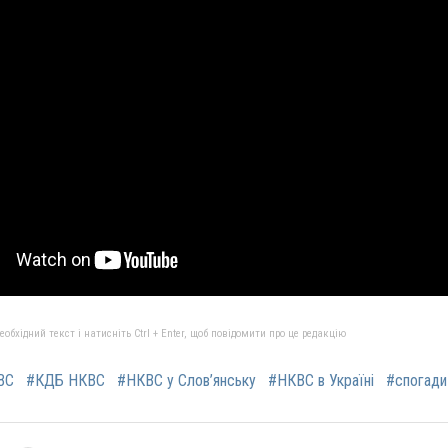
бхідний текст і натисніть Ctrl + Enter, щоб повідомити про це редакцію
ВС
#КДБ НКВС
#НКВС у Слов’янську
#НКВС в Україні
#спогади