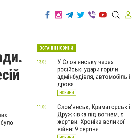
ОСТАННІ НОВИНИ
ади.
У Слов'янську через
13:03
російські удари горіли
сій
адмінбудівля, автомобіль і
дрова
НОВИНИ
Слов’янськ, Краматорськ і
11:00
Дружківка під вогнем, є
них
жертви. Хроніка великої
 було
війни: 9 серпня
НОВИНИ