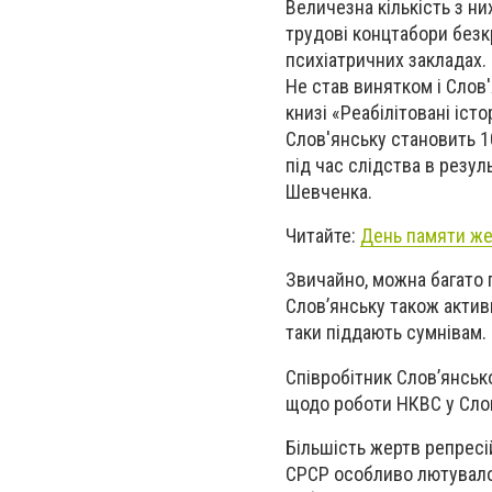
Величезна кількість з ни
трудові концтабори безк
психіатричних закладах.
Не став винятком і Слов
книзі «Реабілітовані іс
Слов'янську становить 10
під час слідства в резул
Шевченка.
Читайте:
День памяти же
Звичайно, можна багато г
Слов’янську також актив
таки піддають сумнівам.
Співробітник Слов’янськ
щодо роботи НКВС у Слов
Більшість жертв репресі
СРСР особливо лютувало.