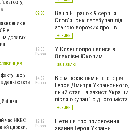
ї, каторгу,
 в
Вечір 8 і ранок 9 серпня
09:30
Слов’янськ перебував під
наведених в
атакою ворожих дронів
СР в
НОВИНИ
і на допитах
иці
У Києві попрощалися з
17:33
Вчора
Олексієм Юковим
славянцев
ФОТОФАКТ
 факту, що у
Вісім років пам'яті: історія
14:37
е деякі факти
Вчора
Героя Дмитра Українського,
який став на захист України
після окупації рідного міста
йні дані,
НОВИНИ
цей час НКВС
Петиція про присвоєння
12:12
Вчора
вної церкви,
звання Героя України