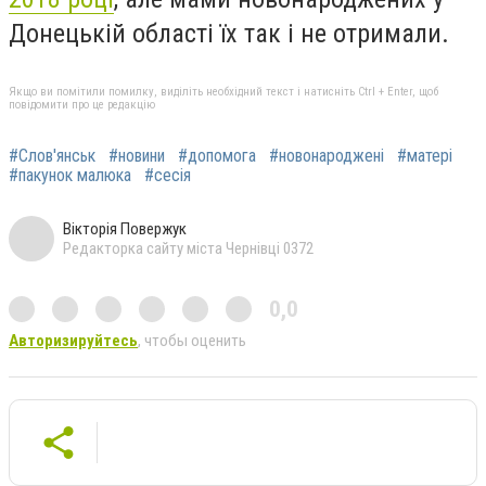
Донецькій області їх так і не отримали.
Якщо ви помітили помилку, виділіть необхідний текст і натисніть Ctrl + Enter, щоб
повідомити про це редакцію
#Слов'янськ
#новини
#допомога
#новонароджені
#матері
#пакунок малюка
#сесія
Вікторія Повержук
Редакторка сайту міста Чернівці 0372
0,0
Авторизируйтесь
, чтобы оценить