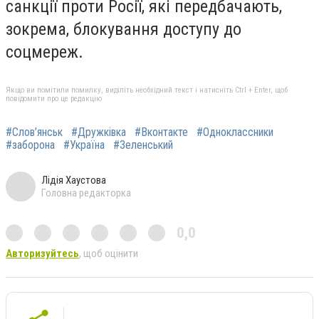
санкції проти Росії, які передбачають,
зокрема, блокування доступу до
соцмереж.
Якщо ви помітили помилку, виділіть необхідний текст і натисніть Ctrl + Enter, щоб
повідомити про це редакцію
#Слов’янськ
#Дружківка
#Вконтакте
#Одноклассники
#заборона
#Україна
#Зеленський
Лідія Хаустова
Головна редакторка
0,0
Авторизуйтесь
, щоб оцінити