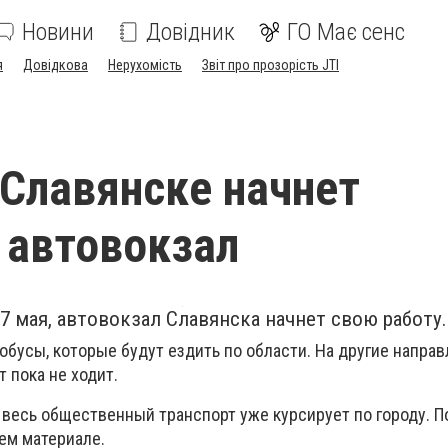
Новини
Довідник
ГО Має сенс
я
Довідкова
Нерухомість
Звіт про прозорість JTI
 Славянске начнет
 автовокзал
27 мая, автовокзал Славянска начнет свою работу.
обусы, которые будут ездить по области. На другие напра
 пока не ходит.
 весь общественный транспорт уже курсирует по городу. 
ем материале.