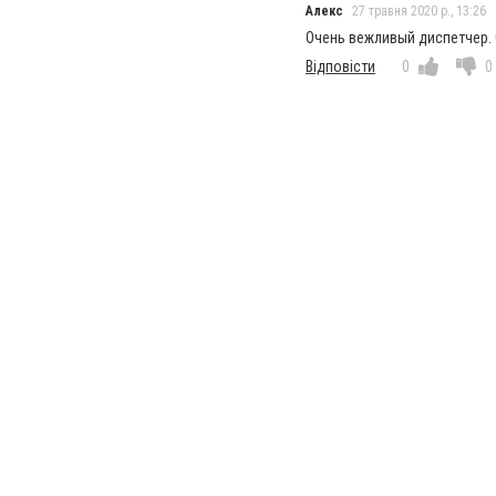
Алекс
27 травня 2020 р., 13:26
Очень вежливый диспетчер.
Відповісти
0
0