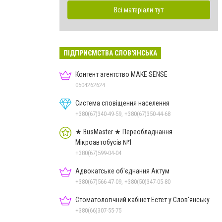
Всі матеріали тут
ПІДПРИЄМСТВА СЛОВ'ЯНСЬКА
Контент агентство MAKE SENSE
0504262624
Система сповіщення населення
+380(67)340-49-59, +380(67)350-44-68
★ BusMaster ★ Переобладнання
Мікроавтобусів №1
+380(67)599-04-04
Адвокатське об'єднання Актум
+380(67)566-47-09, +380(50)347-05-80
Стоматологічний кабінет Естет у Слов'янську
+380(66)307-55-75