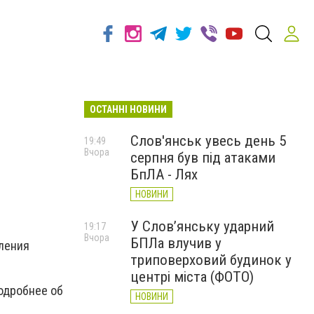
ОСТАННІ НОВИНИ
Слов'янськ увесь день 5
19:49
Вчора
серпня був під атаками
БпЛА - Лях
НОВИНИ
У Слов’янську ударний
19:17
Вчора
БПЛа влучив у
вления
триповерховий будинок у
центрі міста (ФОТО)
Подробнее об
НОВИНИ