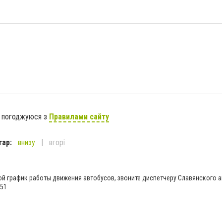
я погоджуюся з
Правилами сайту
тар:
внизу
вгорі
ой график работы движения автобусов, звоните диспетчеру Славянского 
 51