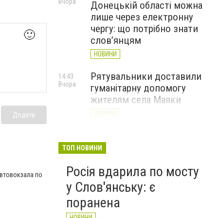
Вчора
Донецькій області можна
лише через електронну
чергу: що потрібно знати
🙂
слов’янцям
НОВИНИ
Рятувальники доставили
14:43
Вчора
гуманітарну допомогу
жителям села Маяки
НОВИНИ
Додати
«Я і Донеччина»: стартувала
13:52
Вчора
онлайн-акція до Дня молоді
ТОП НОВИНИ
НОВИНИ
Росія вдарила по мосту
автовокзала по
у Слов'янську: є
поранена
НОВИНИ