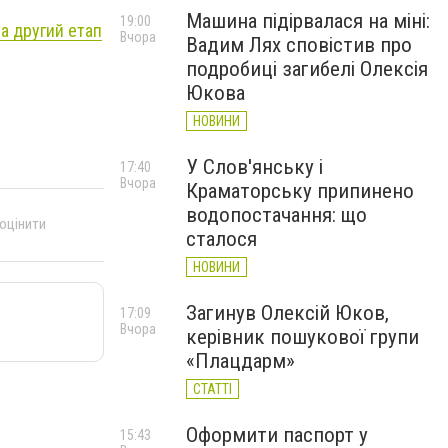
Машина підірвалася на міні:
19:00
на другий етап
Вчора
Вадим Лях сповістив про
подробиці загибелі Олексія
Юкова
НОВИНИ
У Слов'янську і
17:40
Вчора
Краматорську припинено
водопостачання: що
 оцінити
сталося
НОВИНИ
Загинув Олексій Юков,
17:09
Вчора
керівник пошукової групи
«Плацдарм»
СТАТТІ
Оформити паспорт у
15:43