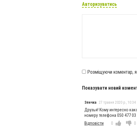
Авторизуватись
Розміщуючи коментар, 
Показувати новий комен
Элечка
27 травня 2020 р., 10:34
Друзья! Кому интересно как
номеру телефона 050 477 03
Відповісти
0
0