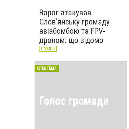
Ворог атакував
Слов’янську громаду
авіабомбою та FPV-
дроном: що відомо
НОВИНИ
СПЕЦТЕМА
Голос громади