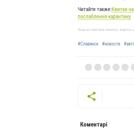
Читайте также:
Квитки на
послаблення карантину
Якщо ви помітили помилку, виділіть нео
#Славянск
#новости
#авт
Коментарі