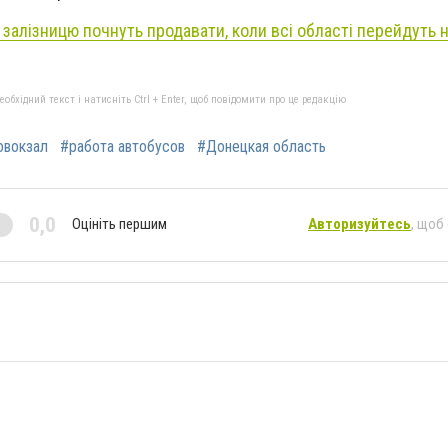
 залізницю почнуть продавати, коли всі області перейдуть 
бхідний текст і натисніть Ctrl + Enter, щоб повідомити про це редакцію
овокзал
#работа автобусов
#Донецкая область
0,0
Оцініть першим
Авторизуйтесь
, щоб