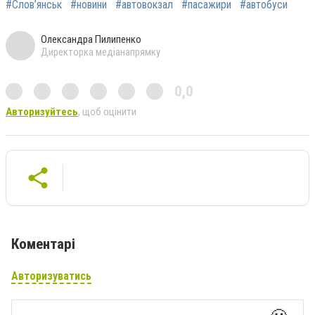
#Слов’янськ
#новини
#автовокзал
#пасажири
#автобуси
Олександра Пилипенко
Директорка медіанапрямку
0,0
Авторизуйтесь
, щоб оцінити
Коментарі
Авторизуватись