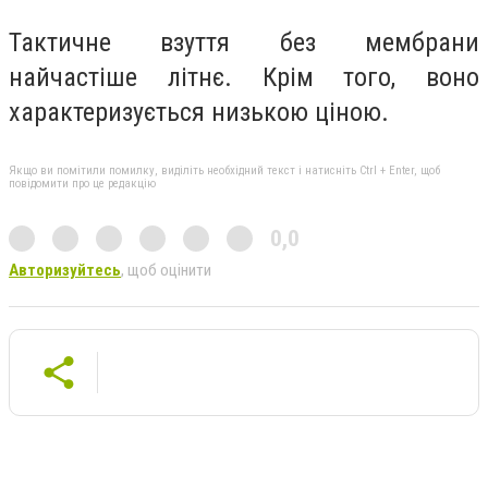
Тактичне взуття без мембрани
найчастіше літн
є
. Крім того,
воно
х
арактеризується низькою ціною.
Якщо ви помітили помилку, виділіть необхідний текст і натисніть Ctrl + Enter, щоб
повідомити про це редакцію
0,0
Авторизуйтесь
, щоб оцінити