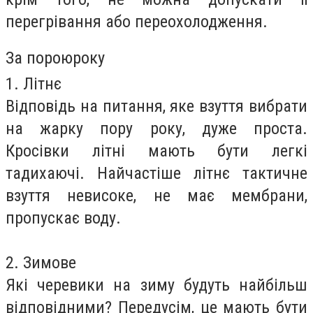
перегрівання або переохолодження.
За
порою
рок
у
1. Літн
є
Відповідь на питання, яке взуття вибрати
на жарку пору року, дуже прост
а
.
Крос
і
вки літні мають бути легкі
та
дихаючі. Найчастіше літнє тактичне
взуття невисоке, не має мембрани,
пропускає воду.
2. Зимов
е
Які черевики на зиму будуть найбільш
відповідними? Передусім, це мають бути