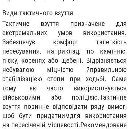
Види тактичного взуття
Тактичне взуття призначене для
екстремальних умов використання.
Забезпечує комфорт
та
легкість
пересування, наприклад, по кам
інню
,
піску, коренях або щебені. Відрізняється
небувалою міцністю
й
правильною
стабілізацією стопи при ходьбі. Саме
тому так часто використовується
військовими або поліцією.
Тактичне
взуття повинне відповідати ряду вимог,
щоб бути придатн
им
для використання
на пересіченій місцевості.
Рекомендоване