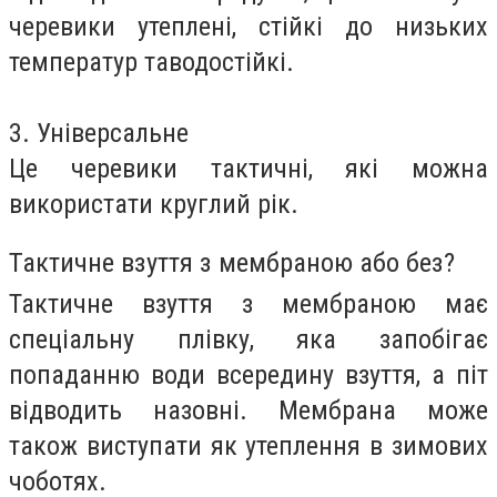
черевики утеплені, стійкі до низьких
температур
та
водостійкі.
3. Універсальне
Це черевики тактичні, які можна
використати круглий рік.
Тактичне взуття з мембраною або без?
Тактичне взуття з мембраною має
спеціальну плівку, яка запобігає
попаданню води всередину взуття, а піт
відводить назовні. Мемб
рана може
також виступати
як
утеплення в зимових
чоботях.