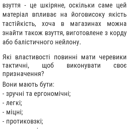
взуття - це шкірян
е
, оскільки саме цей
матеріал впливає на
його
високу якість
та
стійкість, хоча в магазинах можна
знайти також взуття, виготовлене з корду
або балістичного нейлону.
Які властивості повинні мати черевики
тактичні, щоб виконувати своє
призначення
?
Вони мають бути:
- зручні та ергономічні;
- легкі;
- міцні;
- протиковзкі;