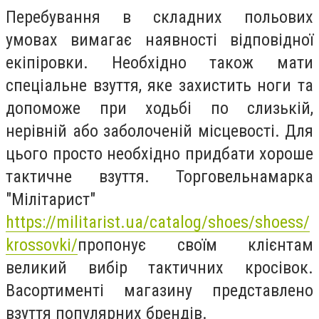
Перебування в складних польових
умовах вимагає наявності відповідної
екіпіровки. Необхідно також мати
спеціальне взуття, яке захистить ноги та
допоможе при ходьбі по слизькій,
нерівній або заболоченій місцевості. Для
цього просто необхідно придбати хороше
тактичне взуття. Торг
о
в
ельна
марка
"Мілітарист"
https://militarist.ua/catalog/shoes/shoess/
krossovki/
пропонує своїм клієнтам
великий вибір тактичних крос
і
вок.
В
асортименті
магазину
представлено
взуття популярних брендів.