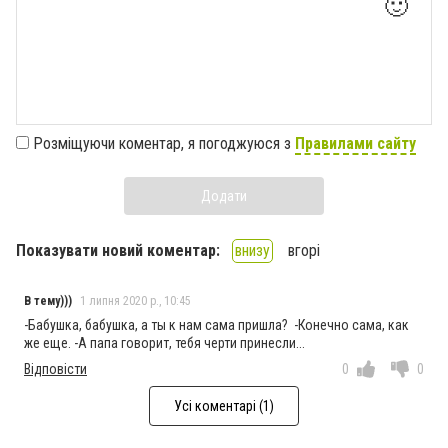
🙂
Розміщуючи коментар, я погоджуюся з
Правилами сайту
Додати
Показувати новий коментар:
внизу
вгорі
В тему)))
1 липня 2020 р., 10:45
-Бабушка, бабушка, а ты к нам сама пришла? -Конечно сама, как
же еще. -А папа говорит, тебя черти принесли...
Відповісти
0
0
Усі коментарі (1)