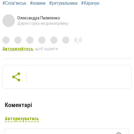
#Слов’янськ
#новини
#рятувальники
#Карачун
Олександра Пилипенко
Директорка медіанапрямку
0,0
Авторизуйтесь
, щоб оцінити
Коментарі
Авторизуватись