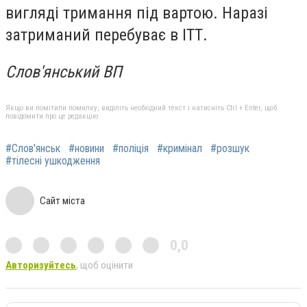
вигляді тримання під вартою.
Наразі
затриманий перебуває в ІТТ.
Слов'янський ВП
Якщо ви помітили помилку, виділіть необхідний текст і натисніть Ctrl + Enter, щоб
повідомити про це редакцію
#Слов'янськ
#новини
#поліція
#кримінал
#розшук
#тілесні ушкодження
Сайт міста
0,0
Авторизуйтесь
, щоб оцінити