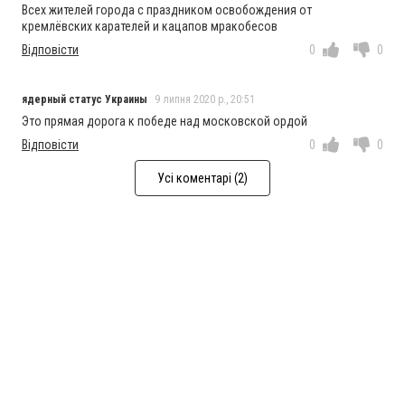
Всех жителей города с праздником освобождения от
кремлёвских карателей и кацапов мракобесов
Відповісти
0
0
ядерный статус Украины
9 липня 2020 р., 20:51
Это прямая дорога к победе над московской ордой
Відповісти
0
0
Усі коментарі (2)