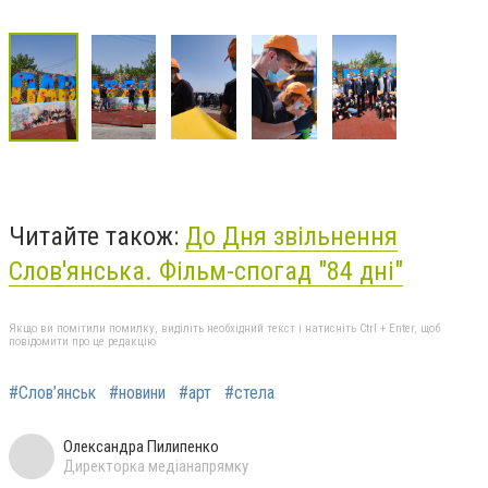
Читайте також:
До Дня звільнення
Слов'янська. Фільм-спогад "84 дні"
Якщо ви помітили помилку, виділіть необхідний текст і натисніть Ctrl + Enter, щоб
повідомити про це редакцію
#Слов’янськ
#новини
#арт
#стела
Олександра Пилипенко
Директорка медіанапрямку