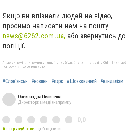
Якщо ви впізнали людей на відео,
просимо написати нам на пошту
news@6262.com.ua
,
або звернутись до
поліції.
Якщо ви помітили помилку, виділіть необхідний текст і натисніть Ctrl + Enter, щоб
повідомити про це редакцію
#Слов’янськ
#новини
#парк
#Шовковичний
#вандалізм
Олександра Пилипенко
Директорка медіанапрямку
0,0
Авторизуйтесь
, щоб оцінити