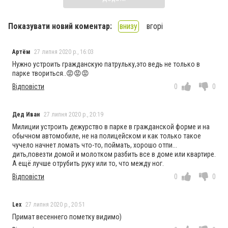
Показувати новий коментар:
внизу
вгорі
Артём
27 липня 2020 р., 16:03
Нужно устроить гражданскую патрульку,это ведь не только в
парке твориться..😡😡😡
Відповісти
0
0
Дед Иван
27 липня 2020 р., 20:19
Милиции устроить дежурство в парке в гражданской форме и на
обычном автомобиле, не на полицейском и как только такое
чучело начнет ломать что-то, поймать, хорошо отпи...
дить,повезти домой и молотком разбить все в доме или квартире.
А ещё лучше отрубить руку или то, что между ног.
Відповісти
0
0
Lex
27 липня 2020 р., 20:51
Примат весеннего пометку видимо)