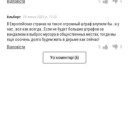
Відповісти
0
0
Альберт
29 липня 2020 р., 12:23
В Европейских странах за такое огромный штраф влупили бы...а у
нас...все как всегда...Если не будет больших штрафов за
вандализм и выброс мусора в общественных местах, тогда мы
ещё ооочень долго будем жить в дерьме как сейчас!
Відповісти
0
0
Усі коментарі (6)